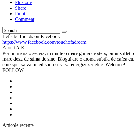
Plus one
Share
Pin it
Comment
Search
Let`s be friends on Facebook
https://www.facebook.com/touchofadream
About A.R
Port in mana o secera, in minte o mare guma de sters, iar in suflet o
mare doza de stima de sine. Blogul are o aroma subtila de cafea cu,
care sper sa va binedispun si sa va energizez vietile. Welcome!
FOLLOW
Articole recente