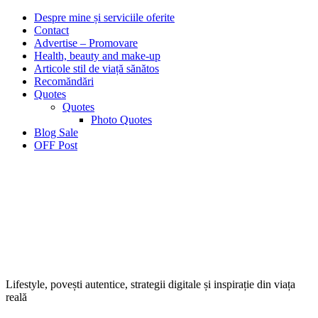
Despre mine și serviciile oferite
Contact
Advertise – Promovare
Health, beauty and make-up
Articole stil de viață sănătos
Recomăndări
Quotes
Quotes
Photo Quotes
Blog Sale
OFF Post
Lifestyle, povești autentice, strategii digitale și inspirație din viața
reală