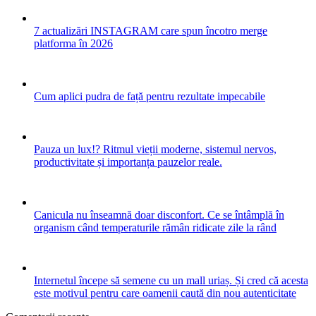
7 actualizări INSTAGRAM care spun încotro merge
platforma în 2026
Cum aplici pudra de față pentru rezultate impecabile
Pauza un lux!? Ritmul vieții moderne, sistemul nervos,
productivitate și importanța pauzelor reale.
Canicula nu înseamnă doar disconfort. Ce se întâmplă în
organism când temperaturile rămân ridicate zile la rând
Internetul începe să semene cu un mall uriaș. Și cred că acesta
este motivul pentru care oamenii caută din nou autenticitate