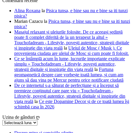
Comentarii recente
Alina Roxana
la
Pisica tunsa, e bine sau nu e bine sa iti tunzi
pisica?
Marian Cazacu
la
Pisica tunsa, e bine sau nu e bine sa iti tunzi
pisica?
Masajul relaxant și uleiurile folosite. De ce aceeași ședință
poate fi complet diferită de la un terapeut la altul »
Touchofadream - Lifestyle, povești autentice, strategii digitale
și inspirație din viața reală
la
Uleiul de Mosc ( Musk ). Ce
provenienta ciudata are uleiul de Mosc si cum poate fi folosit.
Ce se întâmplă acum în lume, lucrurile importante explicate
simplu » Touchofadream - Lifestyle, povești autentice,
strategii digitale și inspirație din viața reală
la
Furtuna
geomagnetică despre care vorbește toată lumea, și cum am
ajuns să dau vina pe Mercur pentru orice notificare ciudată
De ce internetul s-a săturat de perfecțiune și a început să
premieze conținutul care pare viu » Touchofadream -
Lifestyle, povești autentice, strategii digitale și inspirație din
viața reală
la
Ce este Dopamine Decor și de ce toată lumea își
schimbă casa în 2026
Uzina de gânduri ღ
Uzina
de
gânduri
Despre mine și serviciile oferite