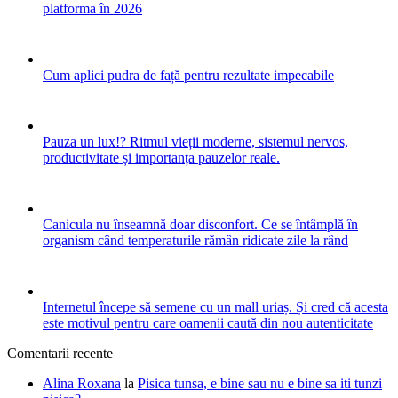
platforma în 2026
Cum aplici pudra de față pentru rezultate impecabile
Pauza un lux!? Ritmul vieții moderne, sistemul nervos,
productivitate și importanța pauzelor reale.
Canicula nu înseamnă doar disconfort. Ce se întâmplă în
organism când temperaturile rămân ridicate zile la rând
Internetul începe să semene cu un mall uriaș. Și cred că acesta
este motivul pentru care oamenii caută din nou autenticitate
Comentarii recente
Alina Roxana
la
Pisica tunsa, e bine sau nu e bine sa iti tunzi