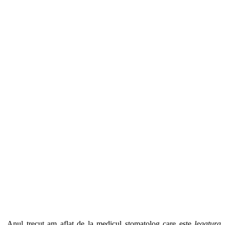
Anul trecut am aflat de la medicul stomatolog care este
legatura