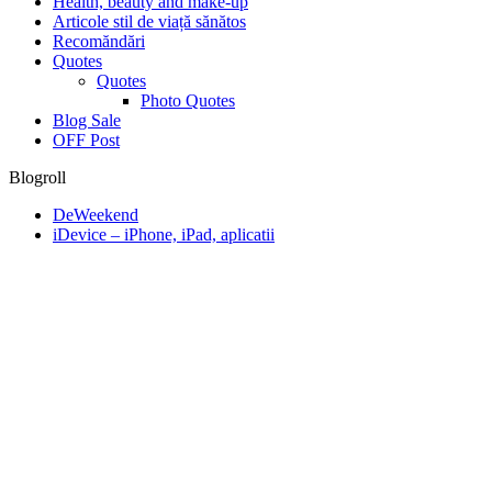
Health, beauty and make-up
Articole stil de viață sănătos
Recomăndări
Quotes
Quotes
Photo Quotes
Blog Sale
OFF Post
Blogroll
DeWeekend
iDevice – iPhone, iPad, aplicatii