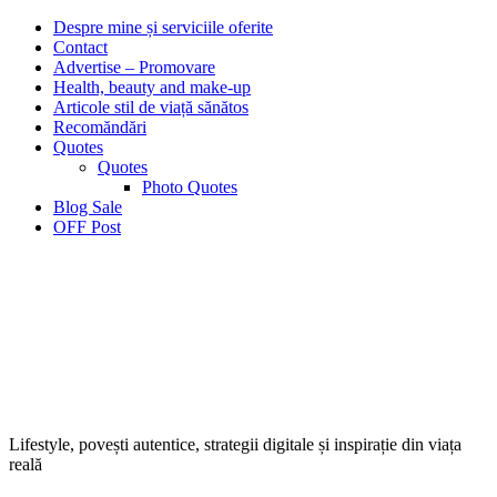
Despre mine și serviciile oferite
Contact
Advertise – Promovare
Health, beauty and make-up
Articole stil de viață sănătos
Recomăndări
Quotes
Quotes
Photo Quotes
Blog Sale
OFF Post
Lifestyle, povești autentice, strategii digitale și inspirație din viața
reală