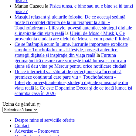
pisica?
Marian Cazacu
la
Pisica tunsa, e bine sau nu e bine sa iti tunzi
pisica?
Masajul relaxant și uleiurile folosite. De ce aceeași ședință
poate fi complet diferită de la un terapeut la altul »
Touchofadream - Lifestyle, povești autentice, strategii digitale
și inspirație din viața reală
la
Uleiul de Mosc ( Musk ). Ce
provenienta ciudata are uleiul de Mosc si cum poate fi folosit.
Ce se întâmplă acum în lume, lucrurile importante explicate
simplu » Touchofadream - Lifestyle, povești autentice,
strategii digitale și inspirație din viața reală
la
Furtuna
geomagnetică despre care vorbește toată lumea, și cum am
ajuns să dau vina pe Mercur pentru orice notificare ciudată
De ce internetul s-a săturat de perfecțiune și a început să
premieze conținutul care pare viu » Touchofadream -
Lifestyle, povești autentice, strategii digitale și inspirație din
viața reală
la
Ce este Dopamine Decor și de ce toată lumea își
schimbă casa în 2026
Uzina de gânduri ღ
Uzina
de
gânduri
Despre mine și serviciile oferite
Contact
ღ
Advertise – Promovare