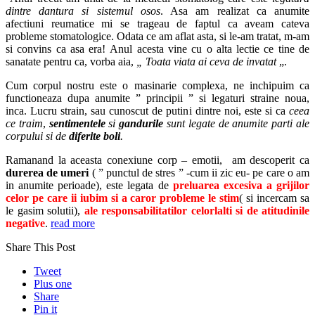
dintre dantura si sistemul osos
. Asa am realizat ca anumite
afectiuni reumatice mi se trageau de faptul ca aveam cateva
probleme stomatologice. Odata ce am aflat asta, si le-am tratat, m-am
si convins ca asa era! Anul acesta vine cu o alta lectie ce tine de
sanatate pentru ca, vorba aia,
„
Toata viata ai ceva de invatat
„.
Cum corpul nostru este o masinarie complexa, ne inchipuim ca
functioneaza dupa anumite ” principii ” si legaturi straine noua,
inca. Lucru strain, sau cunoscut de putini dintre noi, este si ca
ceea
ce traim
,
sentimentele
si
gandurile
sunt legate de anumite parti ale
corpului si de
diferite bol
i
.
Ramanand la aceasta conexiune corp – emotii, am descoperit ca
durerea de umeri
( ” punctul de stres ” -cum ii zic eu- pe care o am
in anumite perioade), este legata de
preluarea excesiva a grijilor
celor pe care ii iubim si a caror probleme le stim
( si incercam sa
le gasim solutii),
ale responsabilitatilor celorlalti si de atitudinile
negative
.
read more
Share This Post
Tweet
Plus one
Share
Pin it