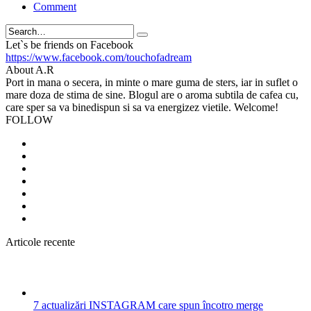
Comment
Search
Let`s be friends on Facebook
https://www.facebook.com/touchofadream
About A.R
Port in mana o secera, in minte o mare guma de sters, iar in suflet o
mare doza de stima de sine. Blogul are o aroma subtila de cafea cu,
care sper sa va binedispun si sa va energizez vietile. Welcome!
FOLLOW
Articole recente
7 actualizări INSTAGRAM care spun încotro merge