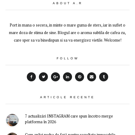
ABOUT A.R
Port in mana o secera, in minte o mare guma de sters, iar in suflet o
mare doza de stima de sine. Blogul are o aroma subtila de cafea cu,
care sper sa va binedispun si sa va energizez vietile. Welcome!
FOLLOW
ARTICOLE RECENTE
7 actualizări INSTAGRAM care spun încotro merge
platforma în 2026
Cum aplici pudra de față pentru rezultate impecabile