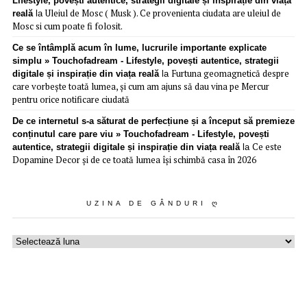
Lifestyle, povești autentice, strategii digitale și inspirație din viața
Uleiul de Mosc ( Musk ). Ce provenienta ciudata are uleiul de
reală
la
Mosc si cum poate fi folosit.
Ce se întâmplă acum în lume, lucrurile importante explicate
simplu » Touchofadream - Lifestyle, povești autentice, strategii
Furtuna geomagnetică despre
digitale și inspirație din viața reală
la
care vorbește toată lumea, și cum am ajuns să dau vina pe Mercur
pentru orice notificare ciudată
De ce internetul s-a săturat de perfecțiune și a început să premieze
conținutul care pare viu » Touchofadream - Lifestyle, povești
Ce este
autentice, strategii digitale și inspirație din viața reală
la
Dopamine Decor și de ce toată lumea își schimbă casa în 2026
UZINA DE GÂNDURI Ღ
Uzina
de
gânduri
ღ