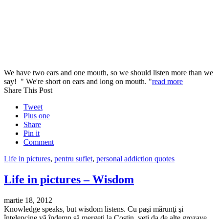
We have two ears and one mouth, so we should listen more than we
say! " We're short on ears and long on mouth. "
read more
Share This Post
Tweet
Plus one
Share
Pin it
Comment
Life in pictures
,
pentru suflet
,
personal addiction quotes
Life in pictures – Wisdom
martie 18, 2012
Knowledge speaks, but wisdom listens. Cu paşi mărunţi şi
înţelepcine vă îndemn să mergeţi la Costin, veţi da de alte grozave