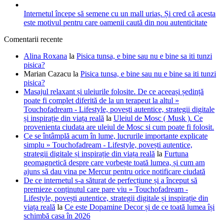
Internetul începe să semene cu un mall uriaș. Și cred că acesta
este motivul pentru care oamenii caută din nou autenticitate
Comentarii recente
Alina Roxana
la
Pisica tunsa, e bine sau nu e bine sa iti tunzi
pisica?
Marian Cazacu
la
Pisica tunsa, e bine sau nu e bine sa iti tunzi
pisica?
Masajul relaxant și uleiurile folosite. De ce aceeași ședință
poate fi complet diferită de la un terapeut la altul »
Touchofadream - Lifestyle, povești autentice, strategii digitale
și inspirație din viața reală
la
Uleiul de Mosc ( Musk ). Ce
provenienta ciudata are uleiul de Mosc si cum poate fi folosit.
Ce se întâmplă acum în lume, lucrurile importante explicate
simplu » Touchofadream - Lifestyle, povești autentice,
strategii digitale și inspirație din viața reală
la
Furtuna
geomagnetică despre care vorbește toată lumea, și cum am
ajuns să dau vina pe Mercur pentru orice notificare ciudată
De ce internetul s-a săturat de perfecțiune și a început să
premieze conținutul care pare viu » Touchofadream -
Lifestyle, povești autentice, strategii digitale și inspirație din
viața reală
la
Ce este Dopamine Decor și de ce toată lumea își
schimbă casa în 2026