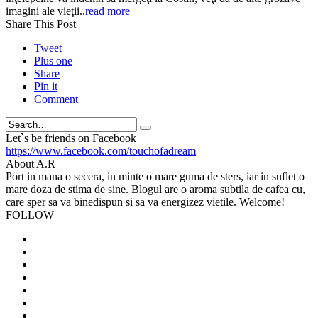
imagini ale vieţii..
read more
Share This Post
Tweet
Plus one
Share
Pin it
Comment
Search
Let`s be friends on Facebook
https://www.facebook.com/touchofadream
About A.R
Port in mana o secera, in minte o mare guma de sters, iar in suflet o
mare doza de stima de sine. Blogul are o aroma subtila de cafea cu,
care sper sa va binedispun si sa va energizez vietile. Welcome!
FOLLOW