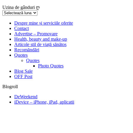
Uzina de gânduri ღ
Uzina
de
gânduri
Despre mine și serviciile oferite
Contact
ღ
Advertise – Promovare
Health, beauty and make-up
Articole stil de viață sănătos
Recomăndări
Quotes
Quotes
Photo Quotes
Blog Sale
OFF Post
Blogroll
DeWeekend
iDevice – iPhone, iPad, aplicatii