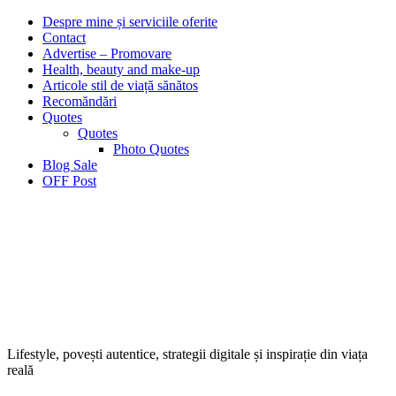
Despre mine și serviciile oferite
Contact
Advertise – Promovare
Health, beauty and make-up
Articole stil de viață sănătos
Recomăndări
Quotes
Quotes
Photo Quotes
Blog Sale
OFF Post
Lifestyle, povești autentice, strategii digitale și inspirație din viața
reală