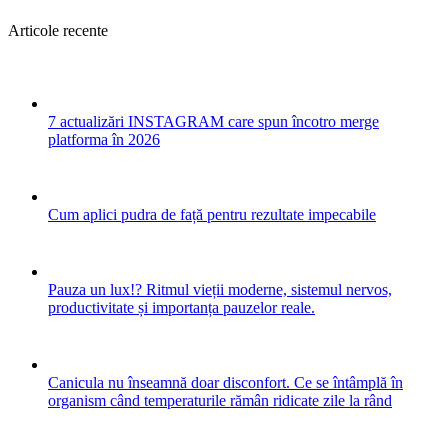
Articole recente
7 actualizări INSTAGRAM care spun încotro merge
platforma în 2026
Cum aplici pudra de față pentru rezultate impecabile
Pauza un lux!? Ritmul vieții moderne, sistemul nervos,
productivitate și importanța pauzelor reale.
Canicula nu înseamnă doar disconfort. Ce se întâmplă în
organism când temperaturile rămân ridicate zile la rând