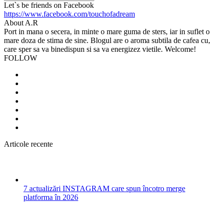
Search
Let`s be friends on Facebook
https://www.facebook.com/touchofadream
About A.R
Port in mana o secera, in minte o mare guma de sters, iar in suflet o
mare doza de stima de sine. Blogul are o aroma subtila de cafea cu,
care sper sa va binedispun si sa va energizez vietile. Welcome!
FOLLOW
Articole recente
7 actualizări INSTAGRAM care spun încotro merge
platforma în 2026