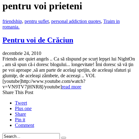
pentru voi prieteni
friendship
,
pentru suflet
,
personal addiction quotes
,
Traim in
romania.
Pentru voi de Crăciun
decembrie 24, 2010
Friends are quiet angels .. Ca să răspund pe scurt lepşei lui NightOn
, am să spun că-i doresc blogului... longevitate! Îmi doresc să vă ţin
pe voi aproape ,să am parte de acelaşi sprijin, de aceleaşi sfaturi şi
glumiţe, de aceleaşi zâmbete, de aceeaşi .. VOI.
[youtube]http://www.youtube.com/watch?
v=VN9TV7jHNR8[/youtube]
read more
Share This Post
Tweet
Plus one
Share
Pin it
Comment