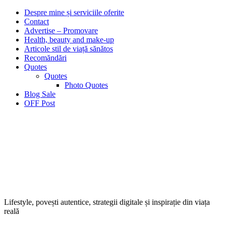
Despre mine și serviciile oferite
Contact
Advertise – Promovare
Health, beauty and make-up
Articole stil de viață sănătos
Recomăndări
Quotes
Quotes
Photo Quotes
Blog Sale
OFF Post
Lifestyle, povești autentice, strategii digitale și inspirație din viața
reală