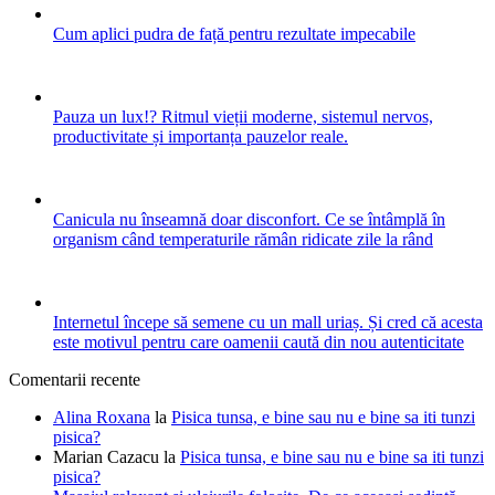
Cum aplici pudra de față pentru rezultate impecabile
Pauza un lux!? Ritmul vieții moderne, sistemul nervos,
productivitate și importanța pauzelor reale.
Canicula nu înseamnă doar disconfort. Ce se întâmplă în
organism când temperaturile rămân ridicate zile la rând
Internetul începe să semene cu un mall uriaș. Și cred că acesta
este motivul pentru care oamenii caută din nou autenticitate
Comentarii recente
Alina Roxana
la
Pisica tunsa, e bine sau nu e bine sa iti tunzi
pisica?
Marian Cazacu
la
Pisica tunsa, e bine sau nu e bine sa iti tunzi
pisica?