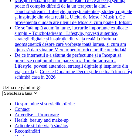
Masajul relaxant și uleiurile folosite. De ce aceeași ședință
poate fi complet diferită de la un terapeut la altul »
Touchofadream - Lifestyle, povești autentice, strategii digitale
și inspirație din viața reală
la
Uleiul de Mosc ( Musk ). Ce
provenienta ciudata are uleiul de Mosc si cum poate fi folosit.
Ce se întâmplă acum în lume, lucrurile importante explicate
simplu » Touchofadream - Lifestyle, povești autentice,
strategii digitale și inspirație din viața reală
la
Furtuna
geomagnetică despre care vorbește toată lumea, și cum am
ajuns să dau vina pe Mercur pentru orice notificare ciudată
De ce internetul s-a săturat de perfecțiune și a început să
premieze conținutul care pare viu » Touchofadream -
Lifestyle, povești autentice, strategii digitale și inspirație din
viața reală
la
Ce este Dopamine Decor și de ce toată lumea își
schimbă casa în 2026
Uzina de gânduri ღ
Uzina
de
gânduri
Despre mine și serviciile oferite
Contact
ღ
Advertise – Promovare
Health, beauty and make-up
Articole stil de viață sănătos
Recomăndări