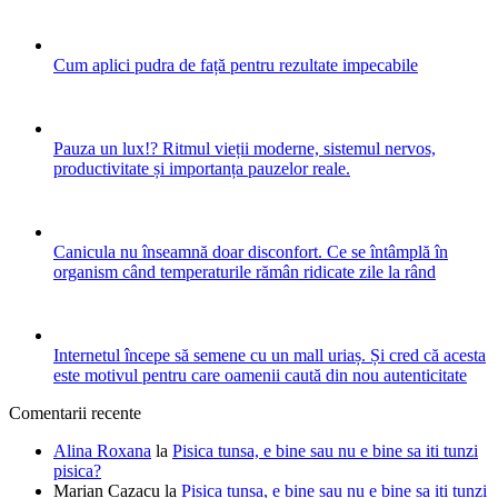
Cum aplici pudra de față pentru rezultate impecabile
Pauza un lux!? Ritmul vieții moderne, sistemul nervos,
productivitate și importanța pauzelor reale.
Canicula nu înseamnă doar disconfort. Ce se întâmplă în
organism când temperaturile rămân ridicate zile la rând
Internetul începe să semene cu un mall uriaș. Și cred că acesta
este motivul pentru care oamenii caută din nou autenticitate
Comentarii recente
Alina Roxana
la
Pisica tunsa, e bine sau nu e bine sa iti tunzi
pisica?
Marian Cazacu
la
Pisica tunsa, e bine sau nu e bine sa iti tunzi