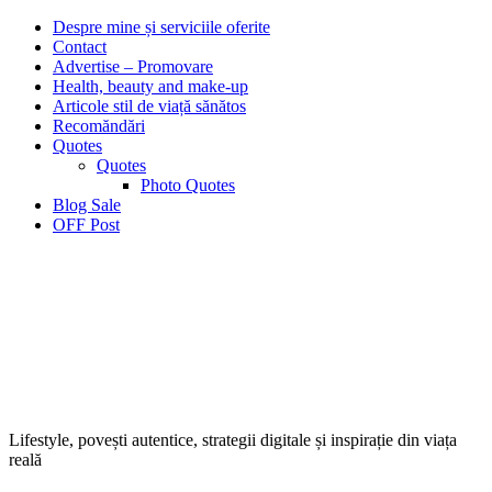
Despre mine și serviciile oferite
Contact
Advertise – Promovare
Health, beauty and make-up
Articole stil de viață sănătos
Recomăndări
Quotes
Quotes
Photo Quotes
Blog Sale
OFF Post
Lifestyle, povești autentice, strategii digitale și inspirație din viața
reală