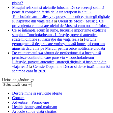
pisica?
Masajul relaxant și uleiurile folosite. De ce aceeași ședință
poate fi complet diferită de la un terapeut la altul »
Touchofadream - Lifestyle, povești autentice, strategii digitale
și inspirație din viața reală
la
Uleiul de Mosc ( Musk ). Ce
provenienta ciudata are uleiul de Mosc si cum poate fi folosit.
Ce se întâmplă acum în lume, lucrurile importante explicate
simplu » Touchofadream - Lifestyle, povești autentice,
strategii digitale și inspirație din viața reală
la
Furtuna
geomagnetică despre care vorbește toată lumea, și cum am
ajuns să dau vina pe Mercur pentru orice notificare ciudată
De ce internetul s-a săturat de perfecțiune și a început să
premieze conținutul care pare viu » Touchofadream -
Lifestyle, povești autentice, strategii digitale și inspirație din
viața reală
la
Ce este Dopamine Decor și de ce toată lumea își
schimbă casa în 2026
Uzina de gânduri ღ
Uzina
de
gânduri
Despre mine și serviciile oferite
Contact
ღ
Advertise – Promovare
Health, beauty and make-up
Articole stil de viață sănătos