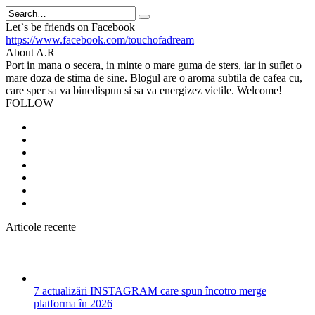
Search
Let`s be friends on Facebook
https://www.facebook.com/touchofadream
About A.R
Port in mana o secera, in minte o mare guma de sters, iar in suflet o
mare doza de stima de sine. Blogul are o aroma subtila de cafea cu,
care sper sa va binedispun si sa va energizez vietile. Welcome!
FOLLOW
Articole recente
7 actualizări INSTAGRAM care spun încotro merge
platforma în 2026