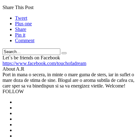
Share This Post
Tweet
Plus one
Share
Pin it
Comment
Search
Let`s be friends on Facebook
https://www.facebook.com/touchofadream
About A.R
Port in mana o secera, in minte o mare guma de sters, iar in suflet o
mare doza de stima de sine. Blogul are o aroma subtila de cafea cu,
care sper sa va binedispun si sa va energizez vietile. Welcome!
FOLLOW