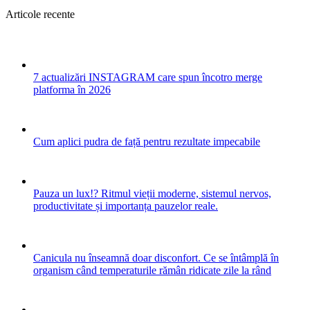
Articole recente
7 actualizări INSTAGRAM care spun încotro merge
platforma în 2026
Cum aplici pudra de față pentru rezultate impecabile
Pauza un lux!? Ritmul vieții moderne, sistemul nervos,
productivitate și importanța pauzelor reale.
Canicula nu înseamnă doar disconfort. Ce se întâmplă în
organism când temperaturile rămân ridicate zile la rând