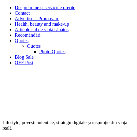
Despre mine și serviciile oferite
Contact
Advertise – Promovare
Health, beauty and make-up
Articole stil de viață sănătos
Recomăndări
Quotes
Quotes
Photo Quotes
Blog Sale
OFF Post
Lifestyle, povești autentice, strategii digitale și inspirație din viața
reală