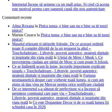
Internetul începe să semene cu un mall uriaș. Și cred că acesta
este motivul pentru care oamenii caută din nou autenticitate
Comentarii recente
Alina Roxana
la
Pisica tunsa, e bine sau nu e bine sa iti tunzi
pisica?
Marian Cazacu
la
Pisica tunsa, e bine sau nu e bine sa iti tunzi
pisica?
Masajul relaxant și uleiurile folosite. De ce aceeași ședință
poate fi complet diferită de la un terapeut la altul »
Touchofadream - Lifestyle, povești autentice, strategii digitale
și inspirație din viața reală
la
Uleiul de Mosc ( Musk ). Ce
provenienta ciudata are uleiul de Mosc si cum poate fi folosit.
Ce se întâmplă acum în lume, lucrurile importante explicate
simplu » Touchofadream - Lifestyle, povești autentice,
strategii digitale și inspirație din viața reală
la
Furtuna
geomagnetică despre care vorbește toată lumea, și cum am
ajuns să dau vina pe Mercur pentru orice notificare ciudată
De ce internetul s-a săturat de perfecțiune și a început să
premieze conținutul care pare viu » Touchofadream -
Lifestyle, povești autentice, strategii digitale și inspirație din
viața reală
la
Ce este Dopamine Decor și de ce toată lumea își
schimbă casa în 2026