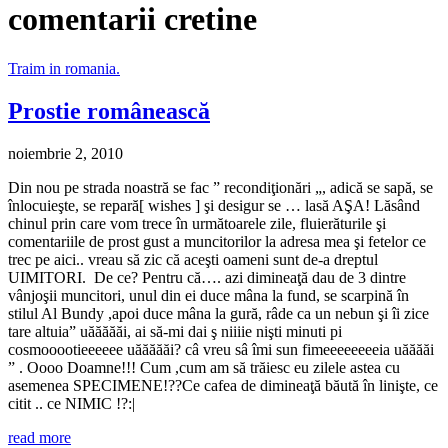
comentarii cretine
Traim in romania.
Prostie românească
noiembrie 2, 2010
Din nou pe strada noastră se fac ” recondiţionări „, adică se sapă, se
înlocuieşte, se repară[ wishes ] şi desigur se … lasă AŞA! Lăsând
chinul prin care vom trece în următoarele zile, fluierăturile şi
comentariile de prost gust a muncitorilor la adresa mea şi fetelor ce
trec pe aici.. vreau să zic că aceşti oameni sunt de-a dreptul
UIMITORI. De ce? Pentru că…. azi dimineaţă dau de 3 dintre
vânjoşii muncitori, unul din ei duce mâna la fund, se scarpină în
stilul Al Bundy ,apoi duce mâna la gură, râde ca un nebun şi îi zice
tare altuia” uăăăăăi, ai să-mi dai ş niiiie nişti minuti pi
cosmooootieeeeee uăăăăăi? câ vreu sâ îmi sun fimeeeeeeeeia uăăăăi
” . Oooo Doamne!!! Cum ,cum am să trăiesc eu zilele astea cu
asemenea SPECIMENE!??Ce cafea de dimineaţă băută în linişte, ce
citit .. ce NIMIC !?:|
read more