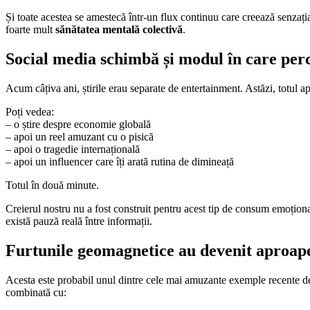
Și toate acestea se amestecă într-un flux continuu care creează senzați
foarte mult
sănătatea mentală colectivă
.
Social media schimbă și modul în care pe
Acum câțiva ani, știrile erau separate de entertainment. Astăzi, totul ap
Poți vedea:
– o știre despre economie globală
– apoi un reel amuzant cu o pisică
– apoi o tragedie internațională
– apoi un influencer care îți arată rutina de dimineață
Totul în două minute.
Creierul nostru nu a fost construit pentru acest tip de consum emoțion
există pauză reală între informații.
Furtunile geomagnetice au devenit aproap
Acesta este probabil unul dintre cele mai amuzante exemple recente d
combinată cu: