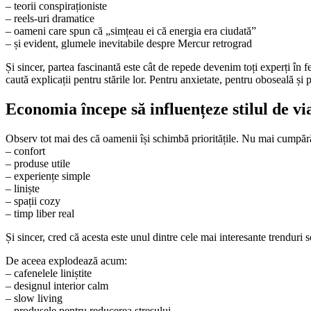
– teorii conspiraționiste
– reels-uri dramatice
– oameni care spun că „simțeau ei că energia era ciudată”
– și evident, glumele inevitabile despre Mercur retrograd
Și sincer, partea fascinantă este cât de repede devenim toți experți î
caută explicații pentru stările lor. Pentru anxietate, pentru oboseală ș
Economia începe să influențeze stilul de v
Observ tot mai des că oamenii își schimbă prioritățile. Nu mai cumpără
– confort
– produse utile
– experiențe simple
– liniște
– spații cozy
– timp liber real
Și sincer, cred că acesta este unul dintre cele mai interesante trenduri
De aceea explodează acum:
– cafenelele liniștite
– designul interior calm
– slow living
– produsele pentru reducerea stresului