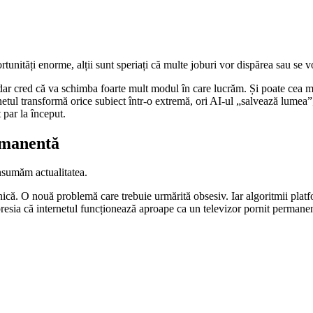
ortunități enorme, alții sunt speriați că multe joburi vor dispărea sau s
 dar cred că va schimba foarte mult modul în care lucrăm. Și poate cea ma
tul transformă orice subiect într-o extremă, ori AI-ul „salvează lumea”, o
 par la început.
rmanentă
onsumăm actualitatea.
că. O nouă problemă care trebuie urmărită obsesiv. Iar algoritmii platf
presia că internetul funcționează aproape ca un televizor pornit permane