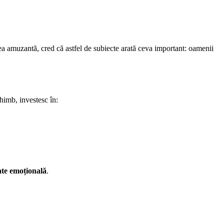
ea amuzantă, cred că astfel de subiecte arată ceva important: oamenii
himb, investesc în:
tate emoțională
.