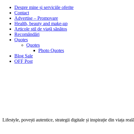
Despre mine și serviciile oferite
Contact
Advertise – Promovare
Health, beauty and make-up
Articole stil de viață sănătos
Recomăndări
Quotes
Quotes
Photo Quotes
Blog Sale
OFF Post
Lifestyle, povești autentice, strategii digitale și inspirație din viața real