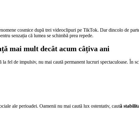
n fenomene cosmice după trei videoclipuri pe TikTok. Dar dincolo de part
i pentru senzația că lumea se schimbă prea repede.
iață mai mult decât acum câțiva ani
 la fel de impulsiv, nu mai caută permanent lucruri spectaculoase. În sc
 sociale ale perioadei. Oamenii nu mai caută lux ostentativ, caut
ă stabili