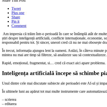
Share This Post
Tweet
Plus one
Share
Pin it
Comment
Am impresia că trăim într-o perioadă în care se întâmplă atât de multe 
știri despre inteligență artificială, conflicte internaționale, economi
responsabil pentru tot. Și sincer, uneori cred că nu ne mai obosește doa
În trecut, informația ajungea lent la oameni. Astăzi, în câteva minute p
mintea nu mai are timp să filtreze, să analizeze sau să contextualizez
Rapid, emoțional, fragmentat, si… cred că exact aici apare problema.
Inteligența artificială începe să schimbe 
Unul dintre cele mai discutate subiecte ale perioadei este AI-ul și impa
În ultimele luni au apărut tot mai multe instrumente care automatizeaz
– scrierea
– editarea