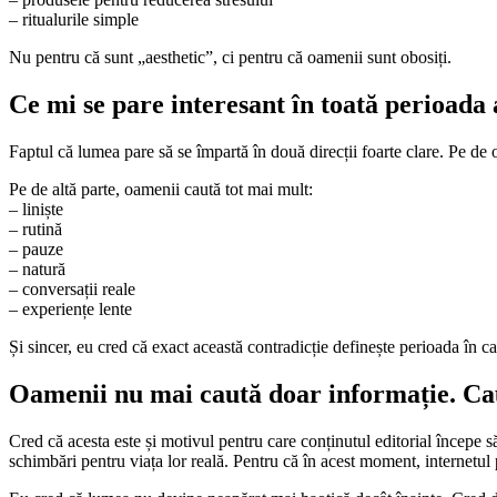
– ritualurile simple
Nu pentru că sunt „aesthetic”, ci pentru că oamenii sunt obosiți.
Ce mi se pare interesant în toată perioada 
Faptul că lumea pare să se împartă în două direcții foarte clare. Pe de
Pe de altă parte, oamenii caută tot mai mult:
– liniște
– rutină
– pauze
– natură
– conversații reale
– experiențe lente
Și sincer, eu cred că exact această contradicție definește perioada în c
Oamenii nu mai caută doar informație. Ca
Cred că acesta este și motivul pentru care conținutul editorial începe s
schimbări pentru viața lor reală. Pentru că în acest moment, internetul