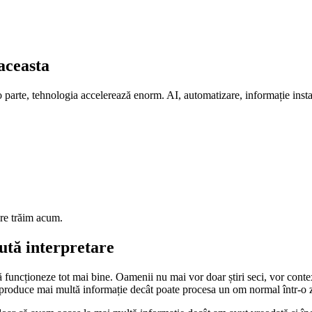
aceasta
 o parte, tehnologia accelerează enorm. AI, automatizare, informație inst
are trăim acum.
ută interpretare
ă funcționeze tot mai bine. Oamenii nu mai vor doar știri seci, vor conte
 produce mai multă informație decât poate procesa un om normal într-o zi,