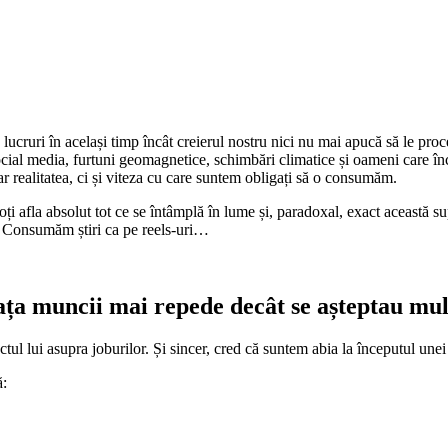
lucruri în același timp încât creierul nostru nici nu mai apucă să le pro
e, social media, furtuni geomagnetice, schimbări climatice și oameni care 
r realitatea, ci și viteza cu care suntem obligați să o consumăm.
oți afla absolut tot ce se întâmplă în lume și, paradoxal, exact această s
e. Consumăm știri ca pe reels-uri…
piața muncii mai repede decât se așteptau mu
ctul lui asupra joburilor. Și sincer, cred că suntem abia la începutul une
ă: