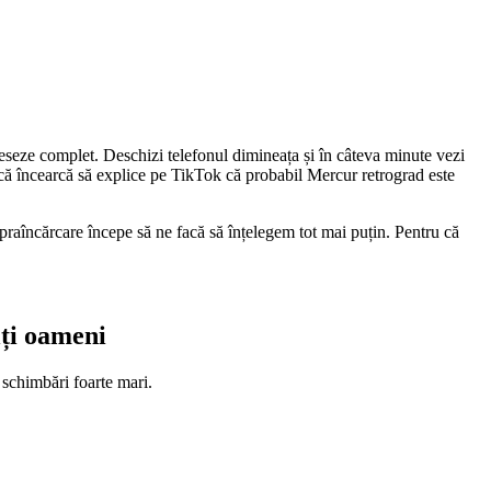
ceseze complet. Deschizi telefonul dimineața și în câteva minute vezi
încă încearcă să explice pe TikTok că probabil Mercur retrograd este
upraîncărcare începe să ne facă să înțelegem tot mai puțin. Pentru că
lți oameni
i schimbări foarte mari.