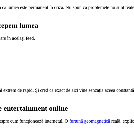
a că lumea este permanent în criză. Nu spun că problemele nu sunt reale.
rcepem lumea
are în același feed.
al extrem de rapid. Și cred că exact de aici vine senzația aceea consta
e entertainment online
espre cum funcționează internetul. O
furtună geomagnetică
reală, explic