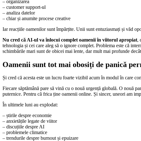
– organizarea
– customer support-ul
– analiza datelor
– chiar și anumite procese creative
Iar reacțiile oamenilor sunt împărțite. Unii sunt entuziasmați și văd op
Nu cred că AI-ul va înlocui complet oamenii în viitorul apropiat
,
tehnologia și cei care aleg să o ignore complet. Problema este că interne
schimbările mari sunt de obicei mai lente, dar mult mai profunde decât
Oamenii sunt tot mai obosiți de panică pe
Și cred că acesta este un lucru foarte vizibil acum în modul în care c
Fiecare săptămână pare să vină cu o nouă urgență globală. O nouă pani
puternice. Pentru că frica ține oamenii online. Și sincer, uneori am im
În ultimele luni au explodat:
– știrile despre economie
– anxietățile legate de viitor
– discuțiile despre AI
– problemele climatice
– trendurile despre burnout și epuizare