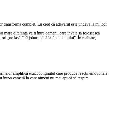
e vor transforma complet. Eu cred că adevărul este undeva la mijloc!
i mare diferență va fi între oamenii care învață să folosească
ri „ne lasă fără joburi până la finalul anului”. În realitate,
ormelor amplifică exact conținutul care produce reacții emoționale
nt într-o cameră în care nimeni nu mai apucă să respire.