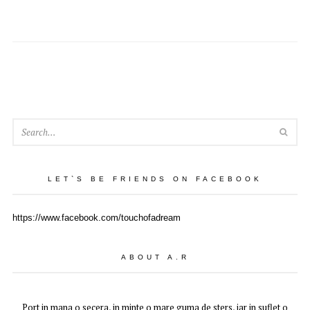
SEA
LET`S BE FRIENDS ON FACEBOOK
https://www.facebook.com/touchofadream
ABOUT A.R
Port in mana o secera, in minte o mare guma de sters, iar in suflet o