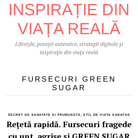
Lifestyle, povești autentice, strategii digitale și
inspirație din viața reală
FURSECURI GREEN
SUGAR
,
SECRET DE SANATATE SI FRUMUSETE
STIL DE VIATA SANATOS
Rețetă rapidă. Fursecuri fragede
cu unt, agrișe și GREEN SUGAR