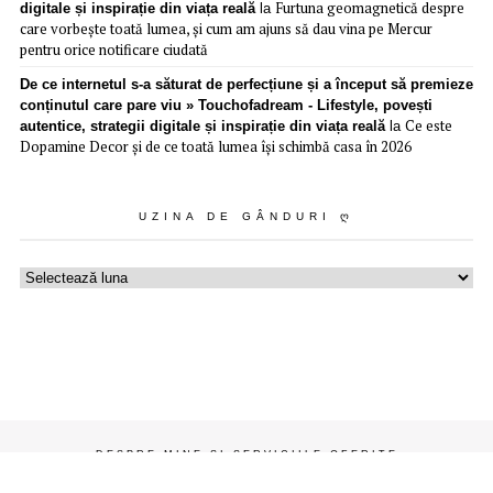
Furtuna geomagnetică despre
digitale și inspirație din viața reală
la
care vorbește toată lumea, și cum am ajuns să dau vina pe Mercur
pentru orice notificare ciudată
De ce internetul s-a săturat de perfecțiune și a început să premieze
conținutul care pare viu » Touchofadream - Lifestyle, povești
Ce este
autentice, strategii digitale și inspirație din viața reală
la
Dopamine Decor și de ce toată lumea își schimbă casa în 2026
UZINA DE GÂNDURI Ღ
Uzina
de
gânduri
ღ
DESPRE MINE ȘI SERVICIILE OFERITE
CONTACT