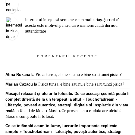
Internetul începe să semene cu un mall uriaș. Și cred că
acesta este motivul pentru care oamenii caută din nou
autenticitate
COMENTARII RECENTE
Pisica tunsa, e bine sau nu e bine sa iti tunzi pisica?
Alina Roxana
la
Pisica tunsa, e bine sau nu e bine sa iti tunzi pisica?
Marian Cazacu
la
Masajul relaxant și uleiurile folosite. De ce aceeași ședință poate fi
complet diferită de la un terapeut la altul » Touchofadream -
Lifestyle, povești autentice, strategii digitale și inspirație din viața
Uleiul de Mosc ( Musk ). Ce provenienta ciudata are uleiul de
reală
la
Mosc si cum poate fi folosit.
Ce se întâmplă acum în lume, lucrurile importante explicate
simplu » Touchofadream - Lifestyle, povești autentice, strategii