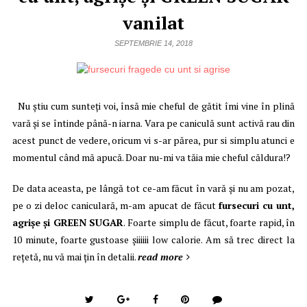
vanilat
SEPTEMBRIE 14, 2018
Nu știu cum sunteți voi, însă mie cheful de gătit îmi vine în plină
vară și se întinde până-n iarna. Vara pe caniculă sunt activă rau din
acest punct de vedere, oricum vi s-ar părea, pur si simplu atunci e
momentul când mă apucă. Doar nu-mi va tăia mie cheful căldura!?
De data aceasta, pe lângă tot ce-am făcut în vară și nu am pozat,
pe o zi deloc caniculară, m-am apucat de făcut
fursecuri cu unt,
agrișe și GREEN SUGAR
. Foarte simplu de făcut, foarte rapid, în
10 minute, foarte gustoase șiiiiii low calorie. Am să trec direct la
rețetă, nu vă mai țin în detalii.
read more