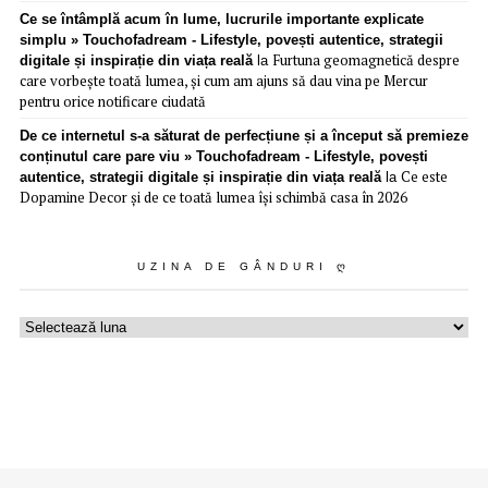
Ce se întâmplă acum în lume, lucrurile importante explicate
simplu » Touchofadream - Lifestyle, povești autentice, strategii
Furtuna geomagnetică despre
digitale și inspirație din viața reală
la
care vorbește toată lumea, și cum am ajuns să dau vina pe Mercur
pentru orice notificare ciudată
De ce internetul s-a săturat de perfecțiune și a început să premieze
conținutul care pare viu » Touchofadream - Lifestyle, povești
Ce este
autentice, strategii digitale și inspirație din viața reală
la
Dopamine Decor și de ce toată lumea își schimbă casa în 2026
UZINA DE GÂNDURI Ღ
Uzina
de
gânduri
ღ