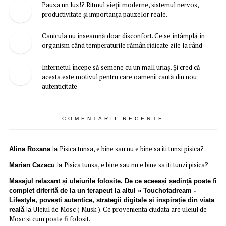
Pauza un lux!? Ritmul vieții moderne, sistemul nervos,
productivitate și importanța pauzelor reale.
Canicula nu înseamnă doar disconfort. Ce se întâmplă în
organism când temperaturile rămân ridicate zile la rând
Internetul începe să semene cu un mall uriaș. Și cred că
acesta este motivul pentru care oamenii caută din nou
autenticitate
COMENTARII RECENTE
Pisica tunsa, e bine sau nu e bine sa iti tunzi pisica?
Alina Roxana
la
Pisica tunsa, e bine sau nu e bine sa iti tunzi pisica?
Marian Cazacu
la
Masajul relaxant și uleiurile folosite. De ce aceeași ședință poate fi
complet diferită de la un terapeut la altul » Touchofadream -
Lifestyle, povești autentice, strategii digitale și inspirație din viața
Uleiul de Mosc ( Musk ). Ce provenienta ciudata are uleiul de
reală
la
Mosc si cum poate fi folosit.