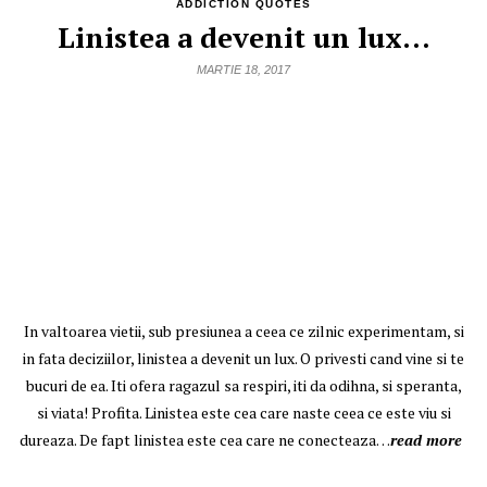
ADDICTION QUOTES
Linistea a devenit un lux…
MARTIE 18, 2017
In valtoarea vietii, sub presiunea a ceea ce zilnic experimentam, si
in fata deciziilor, linistea a devenit un lux. O privesti cand vine si te
bucuri de ea. Iti ofera ragazul sa respiri, iti da odihna, si speranta,
si viata! Profita. Linistea este cea care naste ceea ce este viu si
dureaza. De fapt linistea este cea care ne conecteaza…
read more