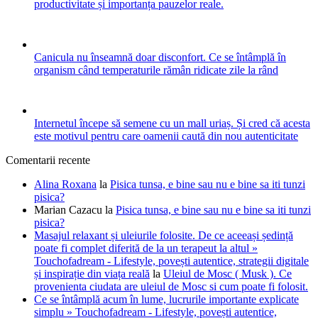
productivitate și importanța pauzelor reale.
Canicula nu înseamnă doar disconfort. Ce se întâmplă în
organism când temperaturile rămân ridicate zile la rând
Internetul începe să semene cu un mall uriaș. Și cred că acesta
este motivul pentru care oamenii caută din nou autenticitate
Comentarii recente
Alina Roxana
la
Pisica tunsa, e bine sau nu e bine sa iti tunzi
pisica?
Marian Cazacu
la
Pisica tunsa, e bine sau nu e bine sa iti tunzi
pisica?
Masajul relaxant și uleiurile folosite. De ce aceeași ședință
poate fi complet diferită de la un terapeut la altul »
Touchofadream - Lifestyle, povești autentice, strategii digitale
și inspirație din viața reală
la
Uleiul de Mosc ( Musk ). Ce
provenienta ciudata are uleiul de Mosc si cum poate fi folosit.
Ce se întâmplă acum în lume, lucrurile importante explicate
simplu » Touchofadream - Lifestyle, povești autentice,