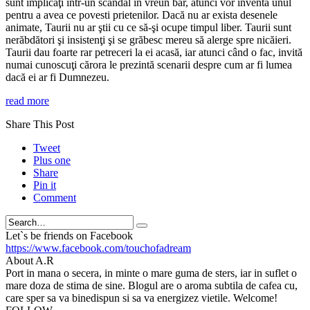
sunt implicaţi într-un scandal în vreun bar, atunci vor inventa unul
pentru a avea ce povesti prietenilor. Dacă nu ar exista desenele
animate, Taurii nu ar ştii cu ce să-şi ocupe timpul liber. Taurii sunt
nerăbdători şi insistenţi şi se grăbesc mereu să alerge spre nicăieri.
Taurii dau foarte rar petreceri la ei acasă, iar atunci când o fac, invită
numai cunoscuţi cărora le prezintă scenarii despre cum ar fi lumea
dacă ei ar fi Dumnezeu.
read more
Share This Post
Tweet
Plus one
Share
Pin it
Comment
Search
Let`s be friends on Facebook
https://www.facebook.com/touchofadream
About A.R
Port in mana o secera, in minte o mare guma de sters, iar in suflet o
mare doza de stima de sine. Blogul are o aroma subtila de cafea cu,
care sper sa va binedispun si sa va energizez vietile. Welcome!