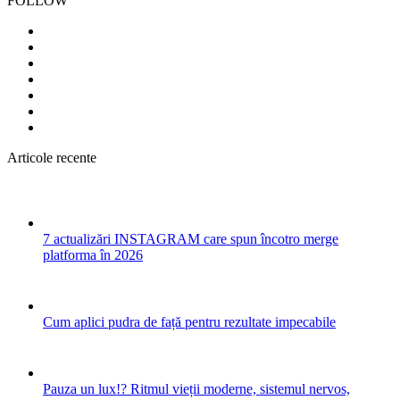
FOLLOW
Articole recente
7 actualizări INSTAGRAM care spun încotro merge
platforma în 2026
Cum aplici pudra de față pentru rezultate impecabile
Pauza un lux!? Ritmul vieții moderne, sistemul nervos,