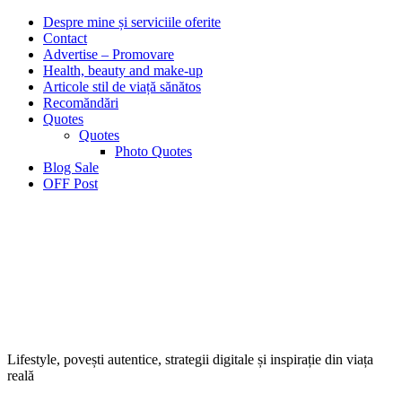
Despre mine și serviciile oferite
Contact
Advertise – Promovare
Health, beauty and make-up
Articole stil de viață sănătos
Recomăndări
Quotes
Quotes
Photo Quotes
Blog Sale
OFF Post
Lifestyle, povești autentice, strategii digitale și inspirație din viața
reală