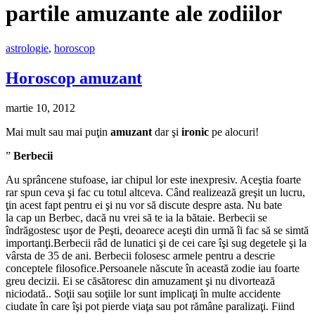
partile amuzante ale zodiilor
astrologie
,
horoscop
Horoscop amuzant
martie 10, 2012
Mai mult sau mai puţin
amuzant
dar şi
ironic
pe alocuri!
”
Berbecii
Au sprâncene stufoase, iar chipul lor este inexpresiv. Aceştia foarte
rar spun ceva şi fac cu totul altceva. Când realizează greşit un lucru,
ţin acest fapt pentru ei şi nu vor să discute despre asta. Nu bate
la cap un Berbec, dacă nu vrei să te ia la bătaie. Berbecii se
îndrăgostesc uşor de Peşti, deoarece aceşti din urmă îi fac să se simtă
importanţi.Berbecii râd de lunatici şi de cei care îşi sug degetele şi la
vârsta de 35 de ani. Berbecii folosesc armele pentru a descrie
conceptele filosofice.Persoanele născute în această zodie iau foarte
greu decizii. Ei se căsătoresc din amuzament şi nu divortează
niciodată.. Soţii sau soţiile lor sunt implicaţi în multe accidente
ciudate în care îşi pot pierde viaţa sau pot rămâne paralizaţi. Fiind