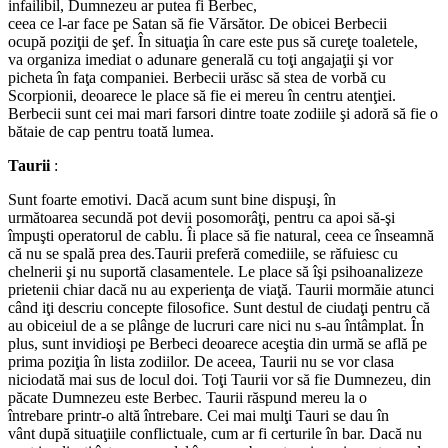
infailibil, Dumnezeu ar putea fi Berbec,
ceea ce l-ar face pe Satan să fie Vărsător. De obicei Berbecii
ocupă poziţii de şef. În situaţia în care este pus să cureţe toaletele,
va organiza imediat o adunare generală cu toţi angajaţii şi vor
picheta în faţa companiei. Berbecii urăsc să stea de vorbă cu
Scorpionii, deoarece le place să fie ei mereu în centru atenţiei.
Berbecii sunt cei mai mari farsori dintre toate zodiile şi adoră să fie o
bătaie de cap pentru toată lumea.
Taurii
:
Sunt foarte emotivi. Dacă acum sunt bine dispuşi, în
următoarea secundă pot devii posomorâţi, pentru ca apoi să-şi
împuşti operatorul de cablu. Îi place să fie natural, ceea ce înseamnă
că nu se spală prea des.Taurii preferă comediile, se răfuiesc cu
chelnerii şi nu suportă clasamentele. Le place să îşi psihoanalizeze
prietenii chiar dacă nu au experienţa de viaţă. Taurii mormăie atunci
când iţi descriu concepte filosofice. Sunt destul de ciudaţi pentru că
au obiceiul de a se plânge de lucruri care nici nu s-au întâmplat. În
plus, sunt invidioşi pe Berbeci deoarece aceştia din urmă se află pe
prima poziţia în lista zodiilor. De aceea, Taurii nu se vor clasa
niciodată mai sus de locul doi. Toţi Taurii vor să fie Dumnezeu, din
păcate Dumnezeu este Berbec. Taurii răspund mereu la o
întrebare printr-o altă întrebare. Cei mai mulţi Tauri se dau în
vânt după situaţiile conflictuale, cum ar fi certurile în bar. Dacă nu