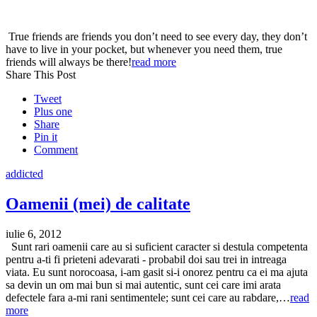
True friends are friends you don’t need to see every day, they don’t
have to live in your pocket, but whenever you need them, true
friends will always be there!
read more
Share This Post
Tweet
Plus one
Share
Pin it
Comment
addicted
Oamenii (mei) de calitate
iulie 6, 2012
Sunt rari oamenii care au si suficient caracter si destula competenta
pentru a-ti fi prieteni adevarati - probabil doi sau trei in intreaga
viata. Eu sunt norocoasa, i-am gasit si-i onorez pentru ca ei ma ajuta
sa devin un om mai bun si mai autentic, sunt cei care imi arata
defectele fara a-mi rani sentimentele; sunt cei care au rabdare,…
read
more