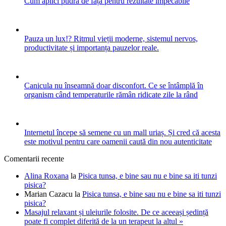
Cum aplici pudra de față pentru rezultate impecabile
Pauza un lux!? Ritmul vieții moderne, sistemul nervos,
productivitate și importanța pauzelor reale.
Canicula nu înseamnă doar disconfort. Ce se întâmplă în
organism când temperaturile rămân ridicate zile la rând
Internetul începe să semene cu un mall uriaș. Și cred că acesta
este motivul pentru care oamenii caută din nou autenticitate
Comentarii recente
Alina Roxana
la
Pisica tunsa, e bine sau nu e bine sa iti tunzi
pisica?
Marian Cazacu
la
Pisica tunsa, e bine sau nu e bine sa iti tunzi
pisica?
Masajul relaxant și uleiurile folosite. De ce aceeași ședință
poate fi complet diferită de la un terapeut la altul »