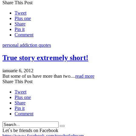
Share This Post
Tweet
Plus one
Share
Pin it
Comment
personal addiction quotes
True story extremely short!
ianuarie 6, 2012
But some of us have more than two....
read more
Share This Post
Tweet
Plus one
Share
Pin it
Comment
Search
Let`s be friends on Facebook
https://www.facebook.com/touchofadream