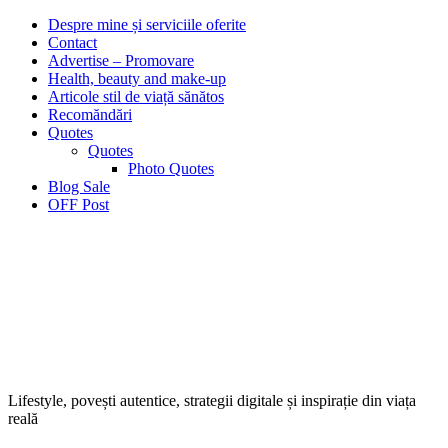
Despre mine și serviciile oferite
Contact
Advertise – Promovare
Health, beauty and make-up
Articole stil de viață sănătos
Recomăndări
Quotes
Quotes
Photo Quotes
Blog Sale
OFF Post
Lifestyle, povești autentice, strategii digitale și inspirație din viața
reală