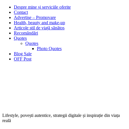
Despre mine și serviciile oferite
Contact
Advertise – Promovare
Health, beauty and make-up
Articole stil de viață sănătos
Recomăndări
Quotes
Quotes
Photo Quotes
Blog Sale
OFF Post
Lifestyle, povești autentice, strategii digitale și inspirație din viața
reală