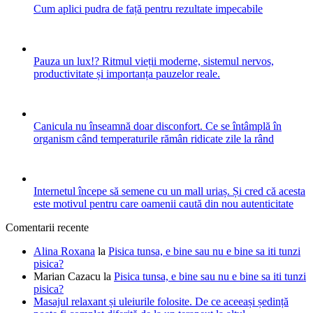
Cum aplici pudra de față pentru rezultate impecabile
Pauza un lux!? Ritmul vieții moderne, sistemul nervos,
productivitate și importanța pauzelor reale.
Canicula nu înseamnă doar disconfort. Ce se întâmplă în
organism când temperaturile rămân ridicate zile la rând
Internetul începe să semene cu un mall uriaș. Și cred că acesta
este motivul pentru care oamenii caută din nou autenticitate
Comentarii recente
Alina Roxana
la
Pisica tunsa, e bine sau nu e bine sa iti tunzi
pisica?
Marian Cazacu
la
Pisica tunsa, e bine sau nu e bine sa iti tunzi
pisica?
Masajul relaxant și uleiurile folosite. De ce aceeași ședință