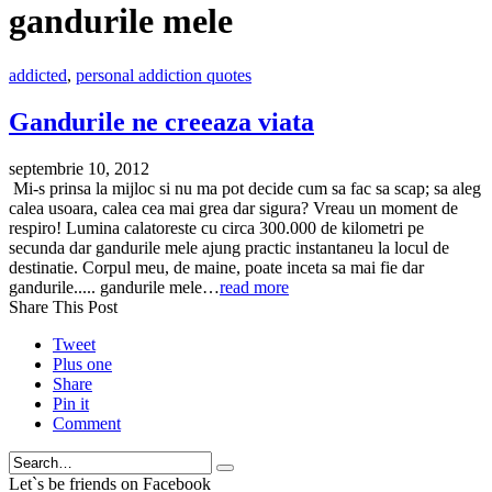
gandurile mele
addicted
,
personal addiction quotes
Gandurile ne creeaza viata
septembrie 10, 2012
Mi-s prinsa la mijloc si nu ma pot decide cum sa fac sa scap; sa aleg
calea usoara, calea cea mai grea dar sigura? Vreau un moment de
respiro! Lumina calatoreste cu circa 300.000 de kilometri pe
secunda dar gandurile mele ajung practic instantaneu la locul de
destinatie. Corpul meu, de maine, poate inceta sa mai fie dar
gandurile..... gandurile mele…
read more
Share This Post
Tweet
Plus one
Share
Pin it
Comment
Search
Let`s be friends on Facebook