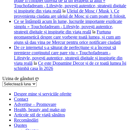
poate fi complet diferită de la un terapeut la altul »
Touchofadream - Lifestyle, povești autentice, strategii digitale
și inspirație din viața reală
la
Uleiul de Mosc ( Musk ). Ce
provenienta ciudata are uleiul de Mosc si cum poate fi folosit.
Ce se întâmplă acum în lume, lucrurile importante explicate
simplu » Touchofadream - Lifestyle, povești autentice,
strategii digitale și inspirație din viața reală
la
Furtuna
geomagnetică despre care vorbește toată lumea, și cum am
ajuns să dau vina pe Mercur pentru orice notificare ciudată
De ce internetul s-a săturat de perfecțiune și a început să
premieze conținutul care pare viu » Touchofadream -
Lifestyle, povești autentice, strategii digitale și inspirație din
viața reală
la
Ce este Dopamine Decor și de ce toată lumea își
schimbă casa în 2026
Uzina de gânduri ღ
Uzina
de
gânduri
Despre mine și serviciile oferite
Contact
ღ
Advertise – Promovare
Health, beauty and make-up
Articole stil de viață sănătos
Recomăndări
Quotes