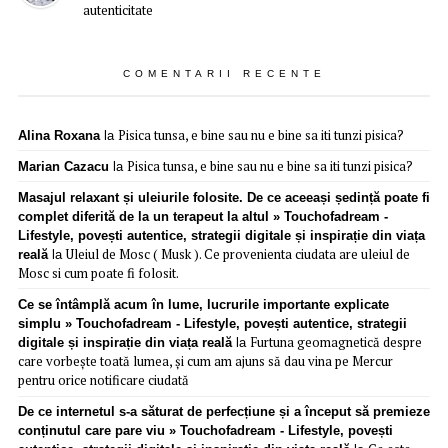
autenticitate
COMENTARII RECENTE
Pisica tunsa, e bine sau nu e bine sa iti tunzi pisica?
Alina Roxana
la
Pisica tunsa, e bine sau nu e bine sa iti tunzi pisica?
Marian Cazacu
la
Masajul relaxant și uleiurile folosite. De ce aceeași ședință poate fi
complet diferită de la un terapeut la altul » Touchofadream -
Lifestyle, povești autentice, strategii digitale și inspirație din viața
Uleiul de Mosc ( Musk ). Ce provenienta ciudata are uleiul de
reală
la
Mosc si cum poate fi folosit.
Ce se întâmplă acum în lume, lucrurile importante explicate
simplu » Touchofadream - Lifestyle, povești autentice, strategii
Furtuna geomagnetică despre
digitale și inspirație din viața reală
la
care vorbește toată lumea, și cum am ajuns să dau vina pe Mercur
pentru orice notificare ciudată
De ce internetul s-a săturat de perfecțiune și a început să premieze
conținutul care pare viu » Touchofadream - Lifestyle, povești