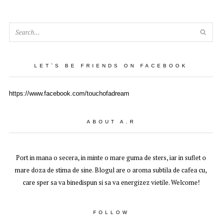
SEA
LET`S BE FRIENDS ON FACEBOOK
https://www.facebook.com/touchofadream
ABOUT A.R
Port in mana o secera, in minte o mare guma de sters, iar in suflet o
mare doza de stima de sine. Blogul are o aroma subtila de cafea cu,
care sper sa va binedispun si sa va energizez vietile. Welcome!
FOLLOW