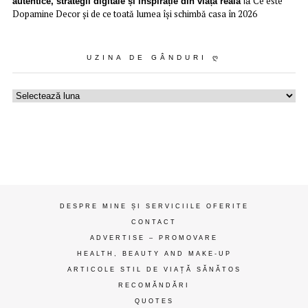
Ce este
autentice, strategii digitale și inspirație din viața reală
la
Dopamine Decor și de ce toată lumea își schimbă casa în 2026
UZINA DE GÂNDURI Ღ
Uzina
de
gânduri
ღ
DESPRE MINE ȘI SERVICIILE OFERITE
CONTACT
ADVERTISE – PROMOVARE
HEALTH, BEAUTY AND MAKE-UP
ARTICOLE STIL DE VIAȚĂ SĂNĂTOS
RECOMĂNDĂRI
QUOTES