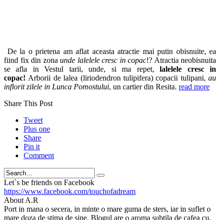
De la o prietena am aflat aceasta atractie mai putin obisnuite, ea
fiind fix din zona
unde
lalelele cresc in copac
!? Atractia neobisnuita
se afla in Vestul tarii, unde, si ma repet,
lalelele cresc in
copac!
Arborii de lalea (liriodendron tulipifera) copacii tulipani,
au
inflorit zilele in Lunca Pomostului
, un cartier din Resita.
read more
Share This Post
Tweet
Plus one
Share
Pin it
Comment
Search
Let`s be friends on Facebook
https://www.facebook.com/touchofadream
About A.R
Port in mana o secera, in minte o mare guma de sters, iar in suflet o
mare doza de stima de sine. Blogul are o aroma subtila de cafea cu,