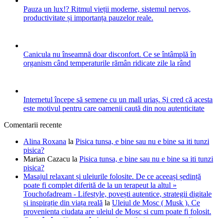
Pauza un lux!? Ritmul vieții moderne, sistemul nervos,
productivitate și importanța pauzelor reale.
Canicula nu înseamnă doar disconfort. Ce se întâmplă în
organism când temperaturile rămân ridicate zile la rând
Internetul începe să semene cu un mall uriaș. Și cred că acesta
este motivul pentru care oamenii caută din nou autenticitate
Comentarii recente
Alina Roxana
la
Pisica tunsa, e bine sau nu e bine sa iti tunzi
pisica?
Marian Cazacu
la
Pisica tunsa, e bine sau nu e bine sa iti tunzi
pisica?
Masajul relaxant și uleiurile folosite. De ce aceeași ședință
poate fi complet diferită de la un terapeut la altul »
Touchofadream - Lifestyle, povești autentice, strategii digitale
și inspirație din viața reală
la
Uleiul de Mosc ( Musk ). Ce
provenienta ciudata are uleiul de Mosc si cum poate fi folosit.