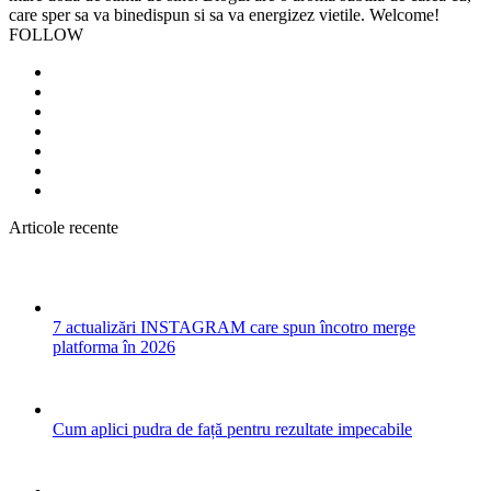
care sper sa va binedispun si sa va energizez vietile. Welcome!
FOLLOW
Articole recente
7 actualizări INSTAGRAM care spun încotro merge
platforma în 2026
Cum aplici pudra de față pentru rezultate impecabile