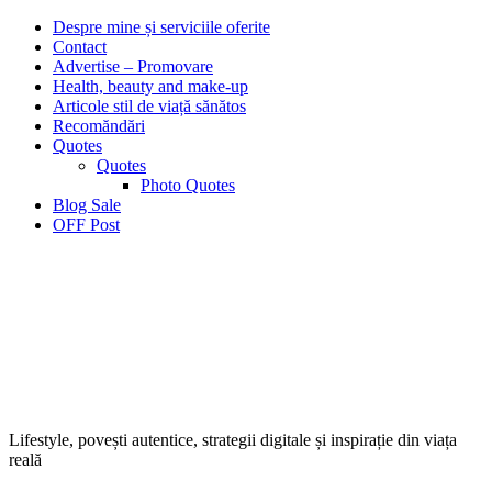
Despre mine și serviciile oferite
Contact
Advertise – Promovare
Health, beauty and make-up
Articole stil de viață sănătos
Recomăndări
Quotes
Quotes
Photo Quotes
Blog Sale
OFF Post
Lifestyle, povești autentice, strategii digitale și inspirație din viața
reală