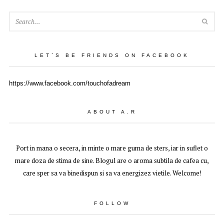
SEA
LET`S BE FRIENDS ON FACEBOOK
https://www.facebook.com/touchofadream
ABOUT A.R
Port in mana o secera, in minte o mare guma de sters, iar in suflet o
mare doza de stima de sine. Blogul are o aroma subtila de cafea cu,
care sper sa va binedispun si sa va energizez vietile. Welcome!
FOLLOW