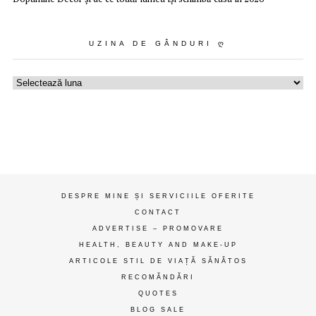
UZINA DE GÂNDURI Ღ
Uzina
de
gânduri
ღ
DESPRE MINE ȘI SERVICIILE OFERITE
CONTACT
ADVERTISE – PROMOVARE
HEALTH, BEAUTY AND MAKE-UP
ARTICOLE STIL DE VIAȚĂ SĂNĂTOS
RECOMĂNDĂRI
QUOTES
BLOG SALE