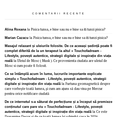
COMENTARII RECENTE
Pisica tunsa, e bine sau nu e bine sa iti tunzi pisica?
Alina Roxana
la
Pisica tunsa, e bine sau nu e bine sa iti tunzi pisica?
Marian Cazacu
la
Masajul relaxant și uleiurile folosite. De ce aceeași ședință poate fi
complet diferită de la un terapeut la altul » Touchofadream -
Lifestyle, povești autentice, strategii digitale și inspirație din viața
Uleiul de Mosc ( Musk ). Ce provenienta ciudata are uleiul de
reală
la
Mosc si cum poate fi folosit.
Ce se întâmplă acum în lume, lucrurile importante explicate
simplu » Touchofadream - Lifestyle, povești autentice, strategii
Furtuna geomagnetică despre
digitale și inspirație din viața reală
la
care vorbește toată lumea, și cum am ajuns să dau vina pe Mercur
pentru orice notificare ciudată
De ce internetul s-a săturat de perfecțiune și a început să premieze
conținutul care pare viu » Touchofadream - Lifestyle, povești
Ce este
autentice, strategii digitale și inspirație din viața reală
la
Dopamine Decor și de ce toată lumea își schimbă casa în 2026