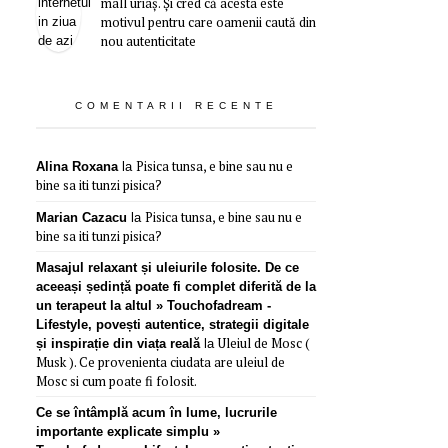
mall uriaș. Și cred că acesta este
motivul pentru care oamenii caută din
nou autenticitate
COMENTARII RECENTE
Pisica tunsa, e bine sau nu e
Alina Roxana
la
bine sa iti tunzi pisica?
Pisica tunsa, e bine sau nu e
Marian Cazacu
la
bine sa iti tunzi pisica?
Masajul relaxant și uleiurile folosite. De ce
aceeași ședință poate fi complet diferită de la
un terapeut la altul » Touchofadream -
Lifestyle, povești autentice, strategii digitale
Uleiul de Mosc (
și inspirație din viața reală
la
Musk ). Ce provenienta ciudata are uleiul de
Mosc si cum poate fi folosit.
Ce se întâmplă acum în lume, lucrurile
importante explicate simplu »