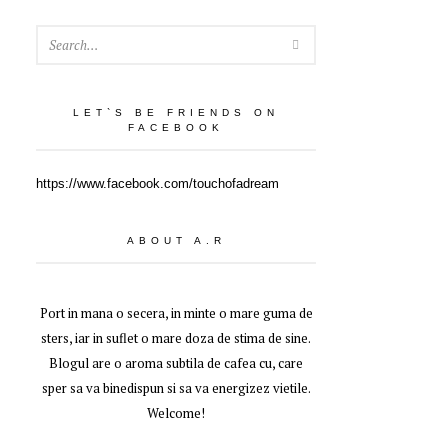
SEARCH
LET`S BE FRIENDS ON
FACEBOOK
https://www.facebook.com/touchofadream
ABOUT A.R
Port in mana o secera, in minte o mare guma de
sters, iar in suflet o mare doza de stima de sine.
Blogul are o aroma subtila de cafea cu, care
sper sa va binedispun si sa va energizez vietile.
Welcome!