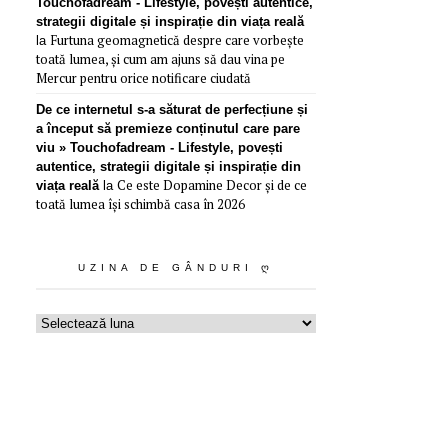
Touchofadream - Lifestyle, povești autentice,
strategii digitale și inspirație din viața reală
Furtuna geomagnetică despre care vorbește
la
toată lumea, și cum am ajuns să dau vina pe
Mercur pentru orice notificare ciudată
De ce internetul s-a săturat de perfecțiune și
a început să premieze conținutul care pare
viu » Touchofadream - Lifestyle, povești
autentice, strategii digitale și inspirație din
Ce este Dopamine Decor și de ce
viața reală
la
toată lumea își schimbă casa în 2026
UZINA DE GÂNDURI Ღ
Uzina
de
gânduri
ღ