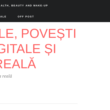
EALTH, BEAUTY AND MAKE-UP
SALE
OFF POST
a reală