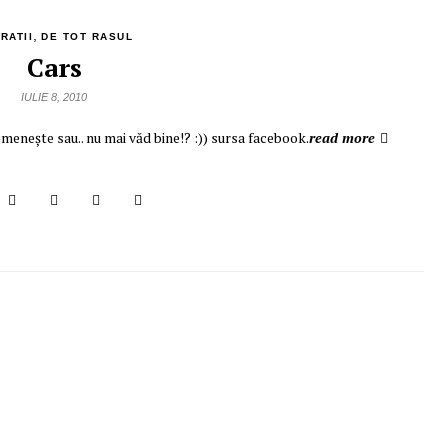
,
RATII
DE TOT RASUL
Cars
IULIE 8, 2010
omeneşte sau.. nu mai văd bine!? :)) sursa facebook.
read more