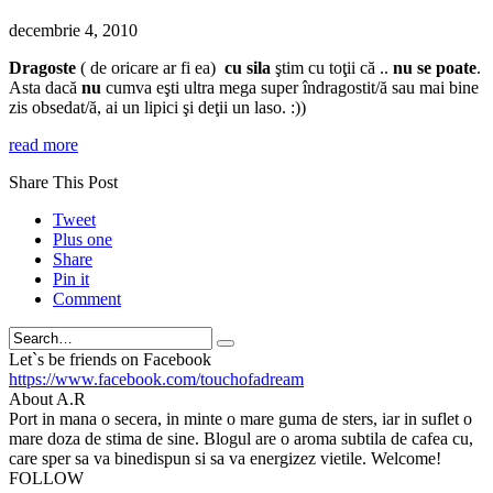
decembrie 4, 2010
Dragoste
( de oricare ar fi ea)
cu sila
ştim cu toţii că ..
nu se poate
.
Asta dacă
nu
cumva eşti ultra mega super îndragostit/ă sau mai bine
zis obsedat/ă, ai un lipici şi deţii un laso. :))
read more
Share This Post
Tweet
Plus one
Share
Pin it
Comment
Search
Let`s be friends on Facebook
https://www.facebook.com/touchofadream
About A.R
Port in mana o secera, in minte o mare guma de sters, iar in suflet o
mare doza de stima de sine. Blogul are o aroma subtila de cafea cu,
care sper sa va binedispun si sa va energizez vietile. Welcome!
FOLLOW