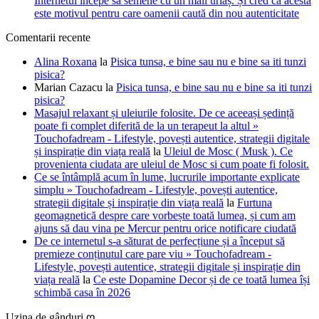
Internetul începe să semene cu un mall uriaș. Și cred că acesta
este motivul pentru care oamenii caută din nou autenticitate
Comentarii recente
Alina Roxana
la
Pisica tunsa, e bine sau nu e bine sa iti tunzi
pisica?
Marian Cazacu
la
Pisica tunsa, e bine sau nu e bine sa iti tunzi
pisica?
Masajul relaxant și uleiurile folosite. De ce aceeași ședință
poate fi complet diferită de la un terapeut la altul »
Touchofadream - Lifestyle, povești autentice, strategii digitale
și inspirație din viața reală
la
Uleiul de Mosc ( Musk ). Ce
provenienta ciudata are uleiul de Mosc si cum poate fi folosit.
Ce se întâmplă acum în lume, lucrurile importante explicate
simplu » Touchofadream - Lifestyle, povești autentice,
strategii digitale și inspirație din viața reală
la
Furtuna
geomagnetică despre care vorbește toată lumea, și cum am
ajuns să dau vina pe Mercur pentru orice notificare ciudată
De ce internetul s-a săturat de perfecțiune și a început să
premieze conținutul care pare viu » Touchofadream -
Lifestyle, povești autentice, strategii digitale și inspirație din
viața reală
la
Ce este Dopamine Decor și de ce toată lumea își
schimbă casa în 2026
Uzina de gânduri ღ