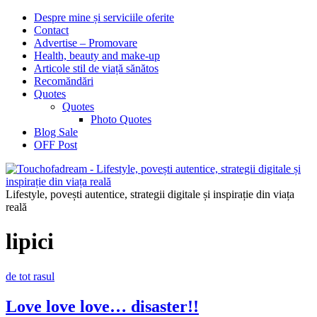
Despre mine și serviciile oferite
Contact
Advertise – Promovare
Health, beauty and make-up
Articole stil de viață sănătos
Recomăndări
Quotes
Quotes
Photo Quotes
Blog Sale
OFF Post
Lifestyle, povești autentice, strategii digitale și inspirație din viața
reală
lipici
de tot rasul
Love love love… disaster!!