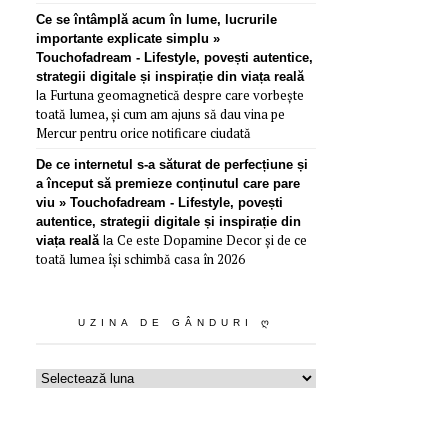
Ce se întâmplă acum în lume, lucrurile
importante explicate simplu »
Touchofadream - Lifestyle, povești autentice,
strategii digitale și inspirație din viața reală
Furtuna geomagnetică despre care vorbește
la
toată lumea, și cum am ajuns să dau vina pe
Mercur pentru orice notificare ciudată
De ce internetul s-a săturat de perfecțiune și
a început să premieze conținutul care pare
viu » Touchofadream - Lifestyle, povești
autentice, strategii digitale și inspirație din
Ce este Dopamine Decor și de ce
viața reală
la
toată lumea își schimbă casa în 2026
UZINA DE GÂNDURI Ღ
Uzina
de
gânduri
ღ