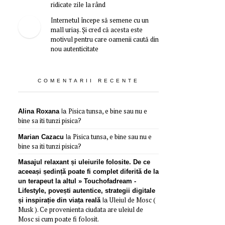
ridicate zile la rând
Internetul începe să semene cu un
mall uriaș. Și cred că acesta este
motivul pentru care oamenii caută din
nou autenticitate
COMENTARII RECENTE
Pisica tunsa, e bine sau nu e
Alina Roxana
la
bine sa iti tunzi pisica?
Pisica tunsa, e bine sau nu e
Marian Cazacu
la
bine sa iti tunzi pisica?
Masajul relaxant și uleiurile folosite. De ce
aceeași ședință poate fi complet diferită de la
un terapeut la altul » Touchofadream -
Lifestyle, povești autentice, strategii digitale
Uleiul de Mosc (
și inspirație din viața reală
la
Musk ). Ce provenienta ciudata are uleiul de
Mosc si cum poate fi folosit.