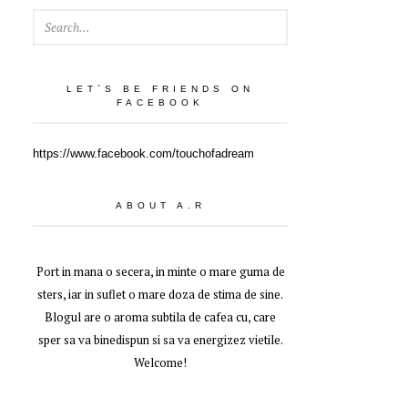
SEARCH
LET`S BE FRIENDS ON
FACEBOOK
https://www.facebook.com/touchofadream
ABOUT A.R
Port in mana o secera, in minte o mare guma de
sters, iar in suflet o mare doza de stima de sine.
Blogul are o aroma subtila de cafea cu, care
sper sa va binedispun si sa va energizez vietile.
Welcome!