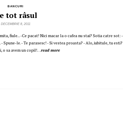
BANCURI
e tot râsul
DECEMBRIE 8, 2011
ita, fiule... -Ce pacat! Nici macar la o cafea nu stai? Sotia catre sot: -
 Spune-le. - Te parasesc! - Si vestea proasta? - Alo, iubitule, tu esti?
tii, o sa avem un copil!…
read more