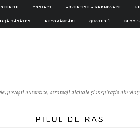
 OFERITE
CONTACT
ADVERTISE – PROMOVARE
H
VIAȚĂ SĂNĂTOS
RECOMĂNDĂRI
QUOTES
BLOG 
yle, povești autentice, strategii digitale și inspirație din viaț
PILUL DE RAS