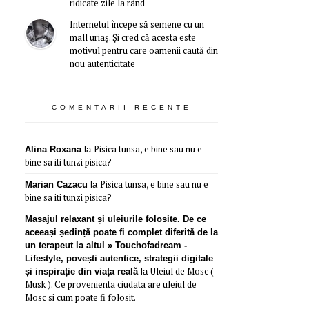
ridicate zile la rând
Internetul începe să semene cu un
mall uriaș. Și cred că acesta este
motivul pentru care oamenii caută din
nou autenticitate
COMENTARII RECENTE
Pisica tunsa, e bine sau nu e
Alina Roxana
la
bine sa iti tunzi pisica?
Pisica tunsa, e bine sau nu e
Marian Cazacu
la
bine sa iti tunzi pisica?
Masajul relaxant și uleiurile folosite. De ce
aceeași ședință poate fi complet diferită de la
un terapeut la altul » Touchofadream -
Lifestyle, povești autentice, strategii digitale
Uleiul de Mosc (
și inspirație din viața reală
la
Musk ). Ce provenienta ciudata are uleiul de
Mosc si cum poate fi folosit.