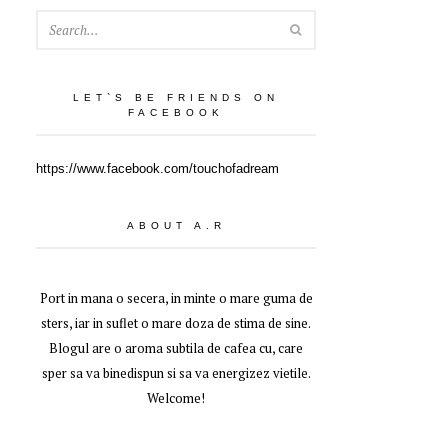
SEARCH
LET`S BE FRIENDS ON
FACEBOOK
https://www.facebook.com/touchofadream
ABOUT A.R
Port in mana o secera, in minte o mare guma de
sters, iar in suflet o mare doza de stima de sine.
Blogul are o aroma subtila de cafea cu, care
sper sa va binedispun si sa va energizez vietile.
Welcome!