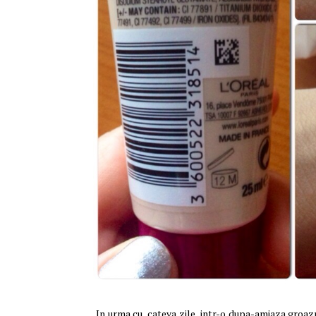
In urma cu, cateva zile, intr-o dupa-amiaza groaz