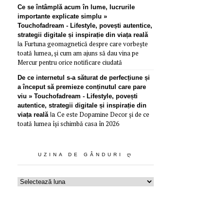
Ce se întâmplă acum în lume, lucrurile
importante explicate simplu »
Touchofadream - Lifestyle, povești autentice,
strategii digitale și inspirație din viața reală
Furtuna geomagnetică despre care vorbește
la
toată lumea, și cum am ajuns să dau vina pe
Mercur pentru orice notificare ciudată
De ce internetul s-a săturat de perfecțiune și
a început să premieze conținutul care pare
viu » Touchofadream - Lifestyle, povești
autentice, strategii digitale și inspirație din
Ce este Dopamine Decor și de ce
viața reală
la
toată lumea își schimbă casa în 2026
UZINA DE GÂNDURI Ღ
Uzina
de
gânduri
ღ