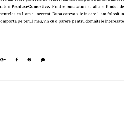
oratori
ProduseComestice.
Printre bunataturi se afla si fondul de
nenteles ca l-am si incercat. Dupa cateva zile in care l-am folosit in
 comporta pe tenul meu, vin cu o parere pentru domnitele interesate