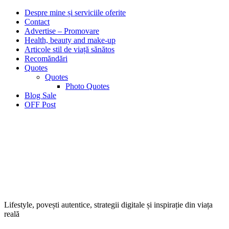
Despre mine și serviciile oferite
Contact
Advertise – Promovare
Health, beauty and make-up
Articole stil de viață sănătos
Recomăndări
Quotes
Quotes
Photo Quotes
Blog Sale
OFF Post
Lifestyle, povești autentice, strategii digitale și inspirație din viața
reală