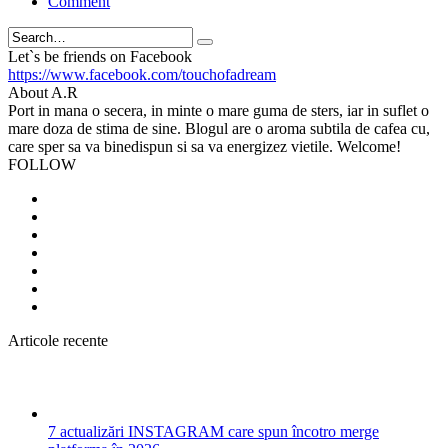
Comment
Search
Let`s be friends on Facebook
https://www.facebook.com/touchofadream
About A.R
Port in mana o secera, in minte o mare guma de sters, iar in suflet o
mare doza de stima de sine. Blogul are o aroma subtila de cafea cu,
care sper sa va binedispun si sa va energizez vietile. Welcome!
FOLLOW
Articole recente
7 actualizări INSTAGRAM care spun încotro merge