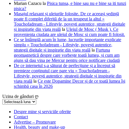
Marian Cazacu
la
Pisica tunsa, e bine sau nu e bine sa iti tunzi
pisica?
Masajul relaxant și uleiurile folosite. De ce aceeași ședință
poate fi complet diferită de la un terapeut la altul »
Touchofadream - Lifestyle, povești autentice, strategii digitale
și inspirație din viața reală
la
Uleiul de Mosc ( Musk ). Ce
provenienta ciudata are uleiul de Mosc si cum poate fi folosit.
Ce se întâmplă acum în lume, lucrurile importante explicate
simplu » Touchofadream - Lifestyle, povești autentice,
strategii digitale și inspirație din viața reală
la
Furtuna
geomagnetică despre care vorbește toată lumea, și cum am
ajuns să dau vina pe Mercur pentru orice notificare ciudată
De ce internetul s-a săturat de perfecțiune și a început să
premieze conținutul care pare viu » Touchofadream -
Lifestyle, povești autentice, strategii digitale și inspirație din
viața reală
la
Ce este Dopamine Decor și de ce toată lumea își
schimbă casa în 2026
Uzina de gânduri ღ
Uzina
de
gânduri
Despre mine și serviciile oferite
Contact
ღ
Advertise – Promovare
Health, beauty and make-up