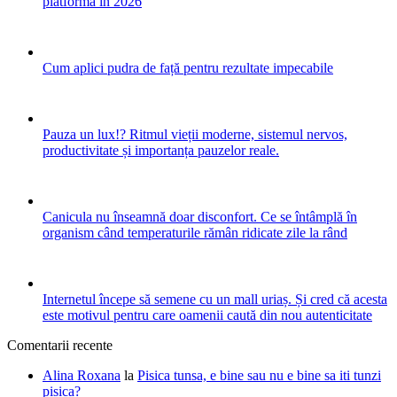
platforma în 2026
Cum aplici pudra de față pentru rezultate impecabile
Pauza un lux!? Ritmul vieții moderne, sistemul nervos,
productivitate și importanța pauzelor reale.
Canicula nu înseamnă doar disconfort. Ce se întâmplă în
organism când temperaturile rămân ridicate zile la rând
Internetul începe să semene cu un mall uriaș. Și cred că acesta
este motivul pentru care oamenii caută din nou autenticitate
Comentarii recente
Alina Roxana
la
Pisica tunsa, e bine sau nu e bine sa iti tunzi
pisica?