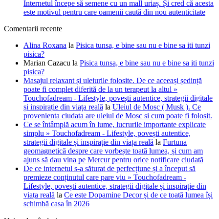
Internetul începe să semene cu un mall uriaș. Și cred că acesta
este motivul pentru care oamenii caută din nou autenticitate
Comentarii recente
Alina Roxana
la
Pisica tunsa, e bine sau nu e bine sa iti tunzi
pisica?
Marian Cazacu
la
Pisica tunsa, e bine sau nu e bine sa iti tunzi
pisica?
Masajul relaxant și uleiurile folosite. De ce aceeași ședință
poate fi complet diferită de la un terapeut la altul »
Touchofadream - Lifestyle, povești autentice, strategii digitale
și inspirație din viața reală
la
Uleiul de Mosc ( Musk ). Ce
provenienta ciudata are uleiul de Mosc si cum poate fi folosit.
Ce se întâmplă acum în lume, lucrurile importante explicate
simplu » Touchofadream - Lifestyle, povești autentice,
strategii digitale și inspirație din viața reală
la
Furtuna
geomagnetică despre care vorbește toată lumea, și cum am
ajuns să dau vina pe Mercur pentru orice notificare ciudată
De ce internetul s-a săturat de perfecțiune și a început să
premieze conținutul care pare viu » Touchofadream -
Lifestyle, povești autentice, strategii digitale și inspirație din
viața reală
la
Ce este Dopamine Decor și de ce toată lumea își
schimbă casa în 2026