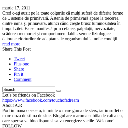
martie 17, 2011
Cred c-aţi auzit pe la toate colţurile că mulţi suferă de diferite forme
de .. astenie de primăvară. Astenia de primăvară apare la trecerea
dintre iarnă şi primăvară, atunci când creşte brusc luminozitatea în
timpul zilei. Ea se manifestă prin cefalee, palpitaţii, nervozitate,
scăderea memoriei şi comportament labil - semne fiziologice
datorate eforturilor de adaptare ale organismului la noile condiţii…
read more
Share This Post
Tweet
Plus one
Share
Pin it
Comment
Search
Let`s be friends on Facebook
https://www.facebook.com/touchofadream
About A.R
Port in mana o secera, in minte o mare guma de sters, iar in suflet o
mare doza de stima de sine. Blogul are o aroma subtila de cafea cu,
care sper sa va binedispun si sa va energizez vietile. Welcome!
FOLLOW