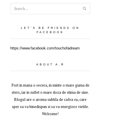
SEARCH
LET`S BE FRIENDS ON
FACEBOOK
https://www.facebook.com/touchofadream
ABOUT A.R
Port in mana o secera, in minte o mare guma de
sters, iar in suflet o mare doza de stima de sine.
Blogul are o aroma subtila de cafea cu, care
sper sa va binedispun si sa va energizez vietile.
Welcome!