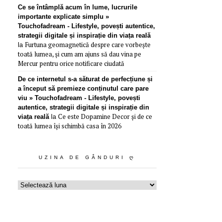
Ce se întâmplă acum în lume, lucrurile
importante explicate simplu »
Touchofadream - Lifestyle, povești autentice,
strategii digitale și inspirație din viața reală
Furtuna geomagnetică despre care vorbește
la
toată lumea, și cum am ajuns să dau vina pe
Mercur pentru orice notificare ciudată
De ce internetul s-a săturat de perfecțiune și
a început să premieze conținutul care pare
viu » Touchofadream - Lifestyle, povești
autentice, strategii digitale și inspirație din
Ce este Dopamine Decor și de ce
viața reală
la
toată lumea își schimbă casa în 2026
UZINA DE GÂNDURI Ღ
Uzina
de
gânduri
ღ