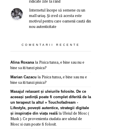
ridicate zile la rând
Internetul începe să semene cu un
mall uriaș. Și cred că acesta este
motivul pentru care oamenii caută din
nou autenticitate
COMENTARII RECENTE
Pisica tunsa, e bine sau nu e
Alina Roxana
la
bine sa iti tunzi pisica?
Pisica tunsa, e bine sau nu e
Marian Cazacu
la
bine sa iti tunzi pisica?
Masajul relaxant și uleiurile folosite. De ce
aceeași ședință poate fi complet diferită de la
un terapeut la altul » Touchofadream -
Lifestyle, povești autentice, strategii digitale
Uleiul de Mosc (
și inspirație din viața reală
la
Musk ). Ce provenienta ciudata are uleiul de
Mosc si cum poate fi folosit.