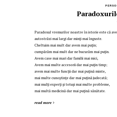
PERSO
Paradoxuril
Paradoxul vremurilor noastre în istorie este că avem
autostrăzi mai largi dar minţi mai înguste.
Cheltuim mai mult dar avem mai puţin;
cumpărăm mai mult dar ne bucurăm mai puţin.
Avem case mai mari dar familii mai mici,
Avem mai multe accesorii dar mai puţin timp;
avem mai multe funcţii dar mai puţină minte,
mai multe cunoştinţe dar mai puţină judecată;
mai mulţi experţi şi totuşi mai multe probleme,
mai multă medicină dar mai puţină sănătate.
read more