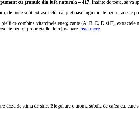
 spumant cu granule din lufa naturala – 417.
Inainte de toate, sa va 
i, de unde sunt extrase cele mai pretioase ingrediente pentru aceste pr
rea pielii ce combina vitaminele energizante (A, B, E, D si F), extractel
noscute pentru proprietatile de rejuvenare.
read more
are doza de stima de sine. Blogul are o aroma subtila de cafea cu, care 