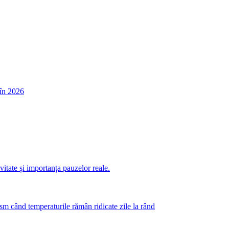
în 2026
itate și importanța pauzelor reale.
m când temperaturile rămân ridicate zile la rând