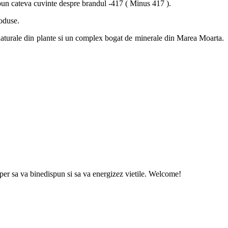
spun cateva cuvinte despre brandul -417 ( Minus 417 ).
oduse.
e naturale din plante si un complex bogat de minerale din Marea Moarta.
sper sa va binedispun si sa va energizez vietile. Welcome!