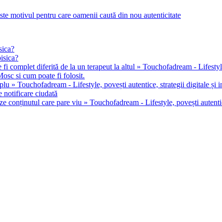
este motivul pentru care oamenii caută din nou autenticitate
sica?
pisica?
 fi complet diferită de la un terapeut la altul » Touchofadream - Lifestyle, 
osc si cum poate fi folosit.
u » Touchofadream - Lifestyle, povești autentice, strategii digitale și in
 notificare ciudată
ze conținutul care pare viu » Touchofadream - Lifestyle, povești autentice,