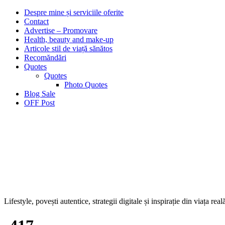
Despre mine și serviciile oferite
Contact
Advertise – Promovare
Health, beauty and make-up
Articole stil de viață sănătos
Recomăndări
Quotes
Quotes
Photo Quotes
Blog Sale
OFF Post
Lifestyle, povești autentice, strategii digitale și inspirație din viața real