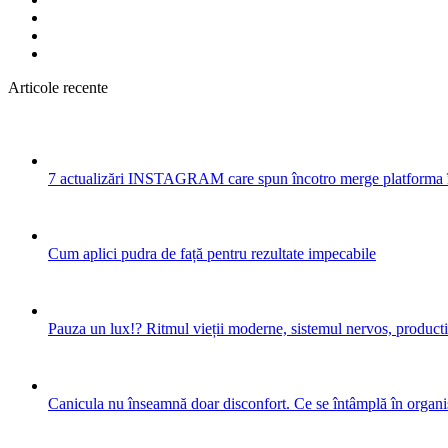
Articole recente
7 actualizări INSTAGRAM care spun încotro merge platforma 
Cum aplici pudra de față pentru rezultate impecabile
Pauza un lux!? Ritmul vieții moderne, sistemul nervos, productiv
Canicula nu înseamnă doar disconfort. Ce se întâmplă în organis