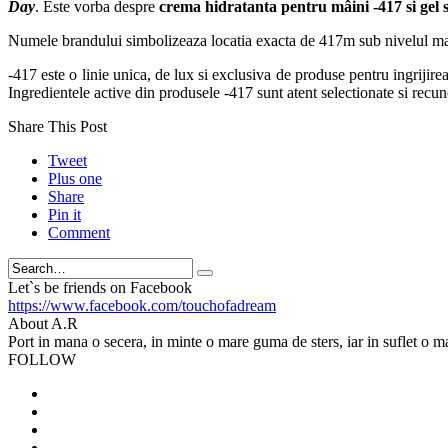
Day
. Este vorba despre
crema hidratanta
pentru mâini -417 si g
el
Numele brandului simbolizeaza locatia exacta de 417m sub nivelul mari
-417 este o linie unica, de lux si exclusiva de produse pentru ingriji
Ingredientele active din produsele -417 sunt atent selectionate si recu
Share This Post
Tweet
Plus one
Share
Pin it
Comment
Search
Let`s be friends on Facebook
https://www.facebook.com/touchofadream
About A.R
Port in mana o secera, in minte o mare guma de sters, iar in suflet o m
FOLLOW