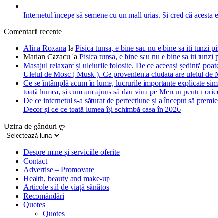
Internetul începe să semene cu un mall uriaș. Și cred că acesta 
Comentarii recente
Alina Roxana
la
Pisica tunsa, e bine sau nu e bine sa iti tunzi pi
Marian Cazacu
la
Pisica tunsa, e bine sau nu e bine sa iti tunzi 
Masajul relaxant și uleiurile folosite. De ce aceeași ședință poate
Uleiul de Mosc ( Musk ). Ce provenienta ciudata are uleiul de M
Ce se întâmplă acum în lume, lucrurile importante explicate simpl
toată lumea, și cum am ajuns să dau vina pe Mercur pentru orice
De ce internetul s-a săturat de perfecțiune și a început să premie
Decor și de ce toată lumea își schimbă casa în 2026
Uzina de gânduri ღ
Uzina
de
gânduri
Despre mine și serviciile oferite
Contact
ღ
Advertise – Promovare
Health, beauty and make-up
Articole stil de viață sănătos
Recomăndări
Quotes
Quotes