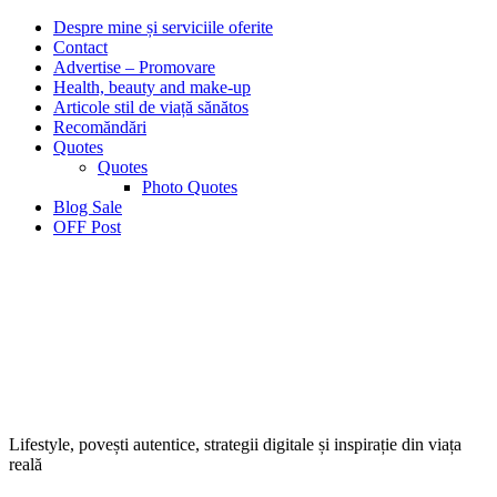
Despre mine și serviciile oferite
Contact
Advertise – Promovare
Health, beauty and make-up
Articole stil de viață sănătos
Recomăndări
Quotes
Quotes
Photo Quotes
Blog Sale
OFF Post
Lifestyle, povești autentice, strategii digitale și inspirație din viața
reală