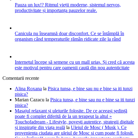
Pauza un lux!? Ritmul vieții moderne, sistemul nervos,
productivitate și importanța pauzelor reale.
Canicula nu înseamnă doar disconfort. Ce se întâmplă în
organism când temperaturile rămân ridicate zile la rând
Internetul începe să semene cu un mall uriaș. Și cred că acesta
este motivul pentru care oamenii caută din nou autenticitate
Comentarii recente
Alina Roxana
la
Pisica tunsa, e bine sau nu e bine sa iti tunzi
pisica?
Marian Cazacu
la
Pisica tunsa, e bine sau nu e bine sa iti tunzi
pisica?
Masajul relaxant și uleiurile folosite. De ce aceeași ședință
poate fi complet diferită de la un terapeut la altul »
Touchofadream - Lifestyle, povești autentice, strategii digitale
și inspirație din viața reală
la
Uleiul de Mosc ( Musk ). Ce
provenienta ciudata are uleiul de Mosc si cum poate fi folosit.