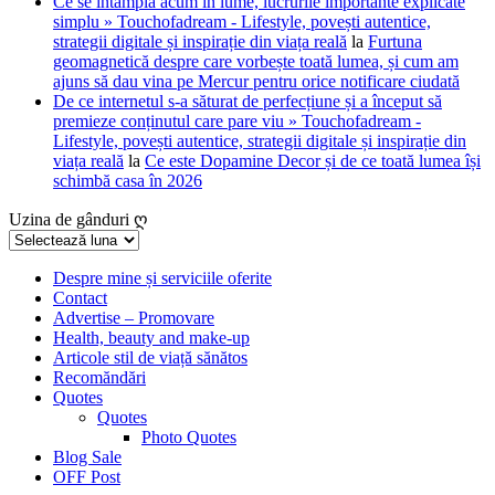
Ce se întâmplă acum în lume, lucrurile importante explicate
simplu » Touchofadream - Lifestyle, povești autentice,
strategii digitale și inspirație din viața reală
la
Furtuna
geomagnetică despre care vorbește toată lumea, și cum am
ajuns să dau vina pe Mercur pentru orice notificare ciudată
De ce internetul s-a săturat de perfecțiune și a început să
premieze conținutul care pare viu » Touchofadream -
Lifestyle, povești autentice, strategii digitale și inspirație din
viața reală
la
Ce este Dopamine Decor și de ce toată lumea își
schimbă casa în 2026
Uzina de gânduri ღ
Uzina
de
gânduri
Despre mine și serviciile oferite
Contact
ღ
Advertise – Promovare
Health, beauty and make-up
Articole stil de viață sănătos
Recomăndări
Quotes
Quotes
Photo Quotes
Blog Sale
OFF Post