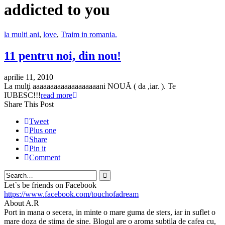
addicted to you
la multi ani
,
love
,
Traim in romania.
11 pentru noi, din nou!
aprilie 11, 2010
La mulţi aaaaaaaaaaaaaaaaaaani NOUĂ ( da ,iar. ). Te
IUBESC!!!
read more
Share This Post
Tweet
Plus one
Share
Pin it
Comment
Search
Let`s be friends on Facebook
https://www.facebook.com/touchofadream
About A.R
Port in mana o secera, in minte o mare guma de sters, iar in suflet o
mare doza de stima de sine. Blogul are o aroma subtila de cafea cu,