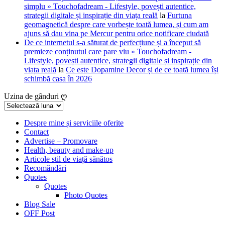
simplu » Touchofadream - Lifestyle, povești autentice,
strategii digitale și inspirație din viața reală
la
Furtuna
geomagnetică despre care vorbește toată lumea, și cum am
ajuns să dau vina pe Mercur pentru orice notificare ciudată
De ce internetul s-a săturat de perfecțiune și a început să
premieze conținutul care pare viu » Touchofadream -
Lifestyle, povești autentice, strategii digitale și inspirație din
viața reală
la
Ce este Dopamine Decor și de ce toată lumea își
schimbă casa în 2026
Uzina de gânduri ღ
Uzina
de
gânduri
Despre mine și serviciile oferite
Contact
ღ
Advertise – Promovare
Health, beauty and make-up
Articole stil de viață sănătos
Recomăndări
Quotes
Quotes
Photo Quotes
Blog Sale
OFF Post