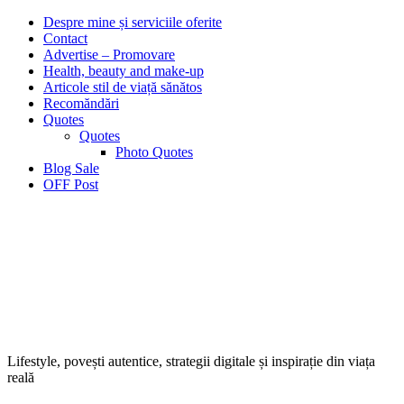
Despre mine și serviciile oferite
Contact
Advertise – Promovare
Health, beauty and make-up
Articole stil de viață sănătos
Recomăndări
Quotes
Quotes
Photo Quotes
Blog Sale
OFF Post
Lifestyle, povești autentice, strategii digitale și inspirație din viața
reală