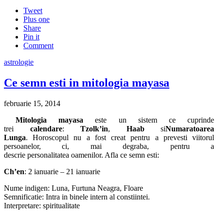
Tweet
Plus one
Share
Pin it
Comment
astrologie
Ce semn esti in mitologia mayasa
februarie 15, 2014
Mitologia mayasa
este un sistem ce cuprinde
trei
calendare
:
Tzolk’in
,
Haab
si
Numaratoarea
Lunga
. Horoscopul nu a fost creat pentru a prevesti viitorul
persoanelor, ci, mai degraba, pentru a
descrie personalitatea
oamenilor. Afla ce semn esti:
Ch’en
: 2 ianuarie – 21 ianuarie
Nume indigen: Luna, Furtuna Neagra, Floare
Semnificatie: Intra in binele intern al constiintei.
Interpretare: spiritualitate