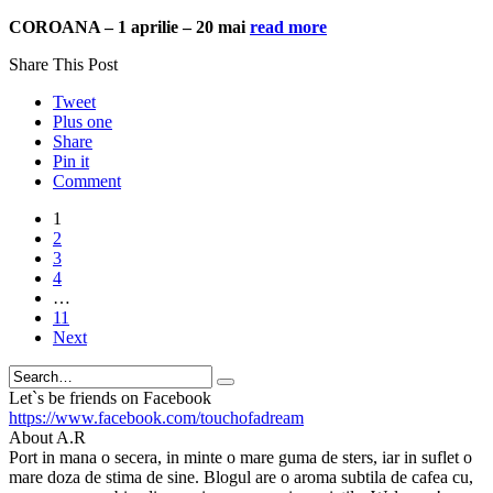
COROANA – 1 aprilie – 20 mai
read more
Share This Post
Tweet
Plus one
Share
Pin it
Comment
1
2
3
4
…
11
Next
Search
Let`s be friends on Facebook
https://www.facebook.com/touchofadream
About A.R
Port in mana o secera, in minte o mare guma de sters, iar in suflet o
mare doza de stima de sine. Blogul are o aroma subtila de cafea cu,