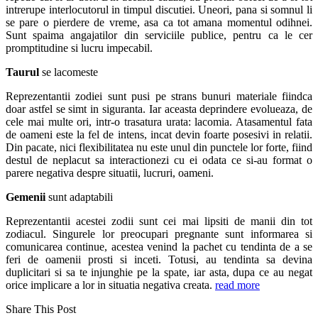
intrerupe interlocutorul in timpul discutiei. Uneori, pana si somnul li
se pare o pierdere de vreme, asa ca tot amana momentul odihnei.
Sunt spaima angajatilor din serviciile publice, pentru ca le cer
promptitudine si lucru impecabil.
Taurul
se lacomeste
Reprezentantii zodiei sunt pusi pe strans bunuri materiale fiindca
doar astfel se simt in siguranta. Iar aceasta deprindere evolueaza, de
cele mai multe ori, intr-o trasatura urata: lacomia. Atasamentul fata
de oameni este la fel de intens, incat devin foarte posesivi in relatii.
Din pacate, nici flexibilitatea nu este unul din punctele lor forte, fiind
destul de neplacut sa interactionezi cu ei odata ce si-au format o
parere negativa despre situatii, lucruri, oameni.
Gemenii
sunt adaptabili
Reprezentantii acestei zodii sunt cei mai lipsiti de manii din tot
zodiacul. Singurele lor preocupari pregnante sunt informarea si
comunicarea continue, acestea venind la pachet cu tendinta de a se
feri de oamenii prosti si inceti. Totusi, au tendinta sa devina
duplicitari si sa te injunghie pe la spate, iar asta, dupa ce au negat
orice implicare a lor in situatia negativa creata.
read more
Share This Post