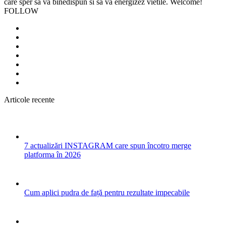
care sper sa va binedispun si sa va energizez vietile. Welcome!
FOLLOW
Articole recente
7 actualizări INSTAGRAM care spun încotro merge
platforma în 2026
Cum aplici pudra de față pentru rezultate impecabile