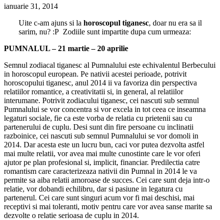
ianuarie 31, 2014
Uite c-am ajuns si la
horoscopul tiganesc
, doar nu era sa il
sarim, nu? :P
Zodiile sunt impartite dupa cum urmeaza:
PUMNALUL – 21 martie – 20 aprilie
Semnul zodiacal tiganesc al Pumnalului este echivalentul Berbecului
in horoscopul european. Pe nativii acestei perioade, potrivit
horoscopului tiganesc, anul 2014 ii va favoriza din perspectiva
relatiilor romantice, a creativitatii si, in general, al relatiilor
interumane. Potrivit zodiacului tiganesc, cei nascuti sub semnul
Pumnalului se vor concentra si vor excela in tot ceea ce inseamna
legaturi sociale, fie ca este vorba de relatia cu prietenii sau cu
partenerului de cuplu. Desi sunt din fire persoane cu inclinatii
razboinice, cei nascuti sub semnul Pumnalului se vor domoli in
2014. Dar acesta este un lucru bun, caci vor putea dezvolta astfel
mai multe relatii, vor avea mai multe cunostinte care le vor oferi
ajutor pe plan profesional si, implicit, financiar. Predilectia catre
romantism care caracterizeaza nativii din Pumnal in 2014 le va
permite sa aiba relatii amoroase de succes. Cei care sunt deja intr-o
relatie, vor dobandi echilibru, dar si pasiune in legatura cu
partenerul. Cei care sunt singuri acum vor fi mai deschisi, mai
receptivi si mai toleranti, motiv pentru care vor avea sanse marite sa
dezvolte o relatie serioasa de cuplu in 2014.