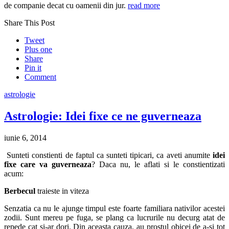
de companie decat cu oamenii din jur.
read more
Share This Post
Tweet
Plus one
Share
Pin it
Comment
astrologie
Astrologie: Idei fixe ce ne guverneaza
iunie 6, 2014
Sunteti constienti de faptul ca sunteti tipicari, ca aveti anumite
idei
fixe care va guverneaza
? Daca nu, le aflati si le constientizati
acum:
Berbecul
traieste in viteza
Senzatia ca nu le ajunge timpul este foarte familiara nativilor acestei
zodii. Sunt mereu pe fuga, se plang ca lucrurile nu decurg atat de
repede cat si-ar dori. Din aceasta cauza, au prostul obicei de a-si tot