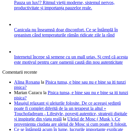
Pauza un lux!? Ritmul vieții moderne, sistemul nervos,
productivitate și importanța pauzelor reale.
Canicula nu înseamnă doar disconfort. Ce se întâmplă în
organism când temperaturile rămân ridicate zile la rând
Internetul începe să semene cu un mall uriaș. Și cred că acesta
este motivul pentru care oamenii caută din nou autenticitate
Comentarii recente
Alina Roxana
la
Pisica tunsa, e bine sau nu e bine sa iti tunzi
pisica?
Marian Cazacu
la
Pisica tunsa, e bine sau nu e bine sa iti tunzi
pisica?
Masajul relaxant și uleiurile folosite. De ce aceeași ședință
poate fi complet diferită de la un terapeut la altul »
Touchofadream - Lifestyle, povești autentice, strategii digitale
și inspirație din viața reală
la
Uleiul de Mosc ( Musk ). Ce
provenienta ciudata are uleiul de Mosc si cum poate fi folosit.
Ce se întâmplă acum în lume, lucrurile importante explicate