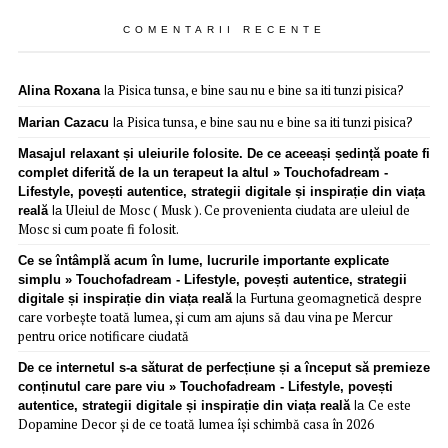
COMENTARII RECENTE
Pisica tunsa, e bine sau nu e bine sa iti tunzi pisica?
Alina Roxana
la
Pisica tunsa, e bine sau nu e bine sa iti tunzi pisica?
Marian Cazacu
la
Masajul relaxant și uleiurile folosite. De ce aceeași ședință poate fi
complet diferită de la un terapeut la altul » Touchofadream -
Lifestyle, povești autentice, strategii digitale și inspirație din viața
Uleiul de Mosc ( Musk ). Ce provenienta ciudata are uleiul de
reală
la
Mosc si cum poate fi folosit.
Ce se întâmplă acum în lume, lucrurile importante explicate
simplu » Touchofadream - Lifestyle, povești autentice, strategii
Furtuna geomagnetică despre
digitale și inspirație din viața reală
la
care vorbește toată lumea, și cum am ajuns să dau vina pe Mercur
pentru orice notificare ciudată
De ce internetul s-a săturat de perfecțiune și a început să premieze
conținutul care pare viu » Touchofadream - Lifestyle, povești
Ce este
autentice, strategii digitale și inspirație din viața reală
la
Dopamine Decor și de ce toată lumea își schimbă casa în 2026