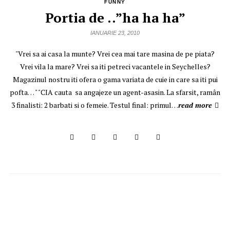
FUNNY
Portia de ..”ha ha ha”
IANUARIE 23, 2010
"Vrei sa ai casa la munte? Vrei cea mai tare masina de pe piata?
Vrei vila la mare? Vrei sa iti petreci vacantele in Seychelles?
Magazinul nostru iti ofera o gama variata de cuie in care sa iti pui
pofta… " "CIA cauta sa angajeze un agent-asasin. La sfarsit, ramân
3 finalisti: 2 barbati si o femeie. Testul final: primul…
read more