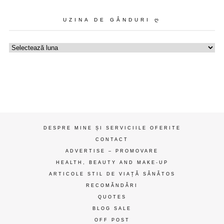
UZINA DE GÂNDURI Ღ
Uzina
de
gânduri
ღ
DESPRE MINE ȘI SERVICIILE OFERITE
CONTACT
ADVERTISE – PROMOVARE
HEALTH, BEAUTY AND MAKE-UP
ARTICOLE STIL DE VIAȚĂ SĂNĂTOS
RECOMĂNDĂRI
QUOTES
BLOG SALE
OFF POST