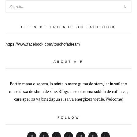
SEA
LET`S BE FRIENDS ON FACEBOOK
https://www.facebook.com/touchofadream
ABOUT A.R
Port in mana o secera, in minte o mare guma de sters, iar in suflet o
mare doza de stima de sine. Blogul are o aroma subtila de cafea cu,
care sper sa va binedispun si sa va energizez vietile. Welcome!
FOLLOW