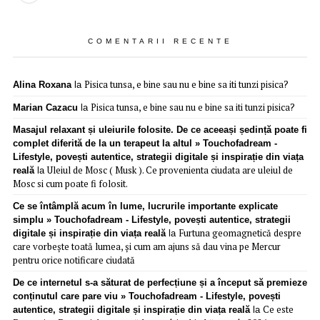
COMENTARII RECENTE
Pisica tunsa, e bine sau nu e bine sa iti tunzi pisica?
Alina Roxana
la
Pisica tunsa, e bine sau nu e bine sa iti tunzi pisica?
Marian Cazacu
la
Masajul relaxant și uleiurile folosite. De ce aceeași ședință poate fi
complet diferită de la un terapeut la altul » Touchofadream -
Lifestyle, povești autentice, strategii digitale și inspirație din viața
Uleiul de Mosc ( Musk ). Ce provenienta ciudata are uleiul de
reală
la
Mosc si cum poate fi folosit.
Ce se întâmplă acum în lume, lucrurile importante explicate
simplu » Touchofadream - Lifestyle, povești autentice, strategii
Furtuna geomagnetică despre
digitale și inspirație din viața reală
la
care vorbește toată lumea, și cum am ajuns să dau vina pe Mercur
pentru orice notificare ciudată
De ce internetul s-a săturat de perfecțiune și a început să premieze
conținutul care pare viu » Touchofadream - Lifestyle, povești
Ce este
autentice, strategii digitale și inspirație din viața reală
la