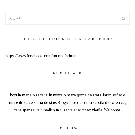
SEA
LET`S BE FRIENDS ON FACEBOOK
https://www.facebook.com/touchofadream
ABOUT A.R
Port in mana o secera, in minte o mare guma de sters, iar in suflet o
mare doza de stima de sine. Blogul are o aroma subtila de cafea cu,
care sper sa va binedispun si sa va energizez vietile. Welcome!
FOLLOW