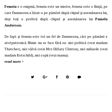
Femeia
e o enigmă, femeia este un mister, femeia este o fiinţă, pe
care Dumnezeu a lăsat-o pe pămînt după chipul şi asemănarea lui,
deşi toţi o preferă după chipul şi asemănarea lui
Pamela
Anderson
.
De fapt şi femeia este tot un fel de Dumnezeu, căci pe pământ e
atotputernică. Nimic nu se face fără ea: nici politică (vezi madam
Thatcher), nici vâlvă (vezi Mrs Hillary Clinton), nici miliarde (vezi
madam Rotschild), nici copii (vezi mama).
read more