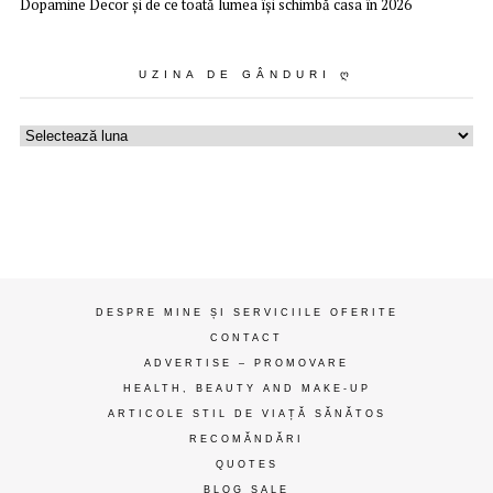
Dopamine Decor și de ce toată lumea își schimbă casa în 2026
UZINA DE GÂNDURI Ღ
Uzina
de
gânduri
ღ
DESPRE MINE ȘI SERVICIILE OFERITE
CONTACT
ADVERTISE – PROMOVARE
HEALTH, BEAUTY AND MAKE-UP
ARTICOLE STIL DE VIAȚĂ SĂNĂTOS
RECOMĂNDĂRI
QUOTES
BLOG SALE