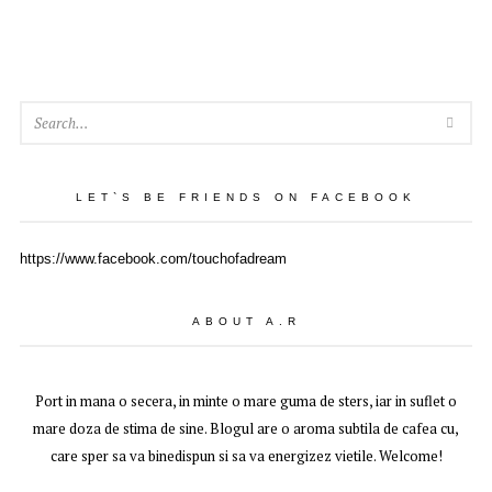
SEA
LET`S BE FRIENDS ON FACEBOOK
https://www.facebook.com/touchofadream
ABOUT A.R
Port in mana o secera, in minte o mare guma de sters, iar in suflet o
mare doza de stima de sine. Blogul are o aroma subtila de cafea cu,
care sper sa va binedispun si sa va energizez vietile. Welcome!