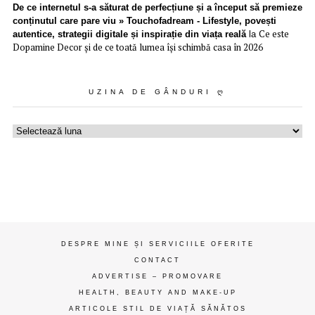
De ce internetul s-a săturat de perfecțiune și a început să premieze
conținutul care pare viu » Touchofadream - Lifestyle, povești
Ce este
autentice, strategii digitale și inspirație din viața reală
la
Dopamine Decor și de ce toată lumea își schimbă casa în 2026
UZINA DE GÂNDURI Ღ
Uzina
de
gânduri
ღ
DESPRE MINE ȘI SERVICIILE OFERITE
CONTACT
ADVERTISE – PROMOVARE
HEALTH, BEAUTY AND MAKE-UP
ARTICOLE STIL DE VIAȚĂ SĂNĂTOS