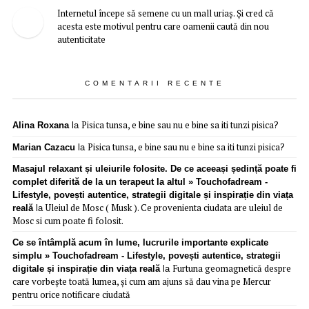
Internetul începe să semene cu un mall uriaș. Și cred că
acesta este motivul pentru care oamenii caută din nou
autenticitate
COMENTARII RECENTE
Pisica tunsa, e bine sau nu e bine sa iti tunzi pisica?
Alina Roxana
la
Pisica tunsa, e bine sau nu e bine sa iti tunzi pisica?
Marian Cazacu
la
Masajul relaxant și uleiurile folosite. De ce aceeași ședință poate fi
complet diferită de la un terapeut la altul » Touchofadream -
Lifestyle, povești autentice, strategii digitale și inspirație din viața
Uleiul de Mosc ( Musk ). Ce provenienta ciudata are uleiul de
reală
la
Mosc si cum poate fi folosit.
Ce se întâmplă acum în lume, lucrurile importante explicate
simplu » Touchofadream - Lifestyle, povești autentice, strategii
Furtuna geomagnetică despre
digitale și inspirație din viața reală
la
care vorbește toată lumea, și cum am ajuns să dau vina pe Mercur
pentru orice notificare ciudată