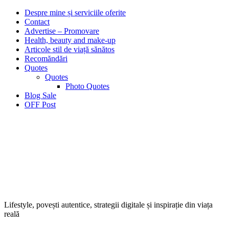
Despre mine și serviciile oferite
Contact
Advertise – Promovare
Health, beauty and make-up
Articole stil de viață sănătos
Recomăndări
Quotes
Quotes
Photo Quotes
Blog Sale
OFF Post
Lifestyle, povești autentice, strategii digitale și inspirație din viața
reală