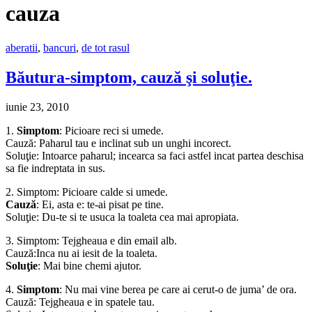
cauza
aberatii
,
bancuri
,
de tot rasul
Băutura-simptom, cauză şi soluţie.
iunie 23, 2010
1.
Simptom
: Picioare reci si umede.
Cauză: Paharul tau e inclinat sub un unghi incorect.
Soluţie: Intoarce paharul; incearca sa faci astfel incat partea deschisa
sa fie indreptata in sus.
2. Simptom: Picioare calde si umede.
Cauză
: Ei, asta e: te-ai pisat pe tine.
Soluţie: Du-te si te usuca la toaleta cea mai apropiata.
3. Simptom: Tejgheaua e din email alb.
Cauză:Inca nu ai iesit de la toaleta.
Soluţie
: Mai bine chemi ajutor.
4.
Simptom
: Nu mai vine berea pe care ai cerut-o de juma’ de ora.
Cauză: Tejgheaua e in spatele tau.