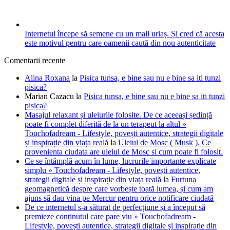
Internetul începe să semene cu un mall uriaș. Și cred că acesta
este motivul pentru care oamenii caută din nou autenticitate
Comentarii recente
Alina Roxana
la
Pisica tunsa, e bine sau nu e bine sa iti tunzi
pisica?
Marian Cazacu
la
Pisica tunsa, e bine sau nu e bine sa iti tunzi
pisica?
Masajul relaxant și uleiurile folosite. De ce aceeași ședință
poate fi complet diferită de la un terapeut la altul »
Touchofadream - Lifestyle, povești autentice, strategii digitale
și inspirație din viața reală
la
Uleiul de Mosc ( Musk ). Ce
provenienta ciudata are uleiul de Mosc si cum poate fi folosit.
Ce se întâmplă acum în lume, lucrurile importante explicate
simplu » Touchofadream - Lifestyle, povești autentice,
strategii digitale și inspirație din viața reală
la
Furtuna
geomagnetică despre care vorbește toată lumea, și cum am
ajuns să dau vina pe Mercur pentru orice notificare ciudată
De ce internetul s-a săturat de perfecțiune și a început să
premieze conținutul care pare viu » Touchofadream -
Lifestyle, povești autentice, strategii digitale și inspirație din