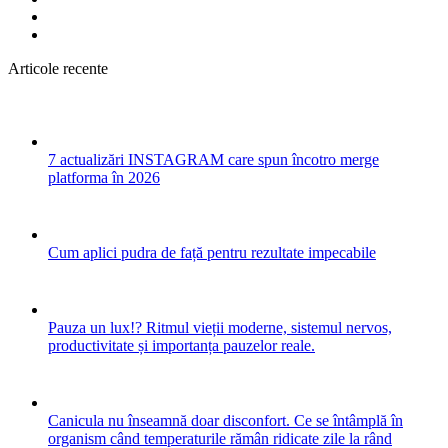
Articole recente
7 actualizări INSTAGRAM care spun încotro merge
platforma în 2026
Cum aplici pudra de față pentru rezultate impecabile
Pauza un lux!? Ritmul vieții moderne, sistemul nervos,
productivitate și importanța pauzelor reale.
Canicula nu înseamnă doar disconfort. Ce se întâmplă în
organism când temperaturile rămân ridicate zile la rând