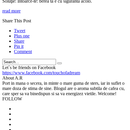
Soluţie: Intoarce-te: berea ta e cu siguranta acolo.
read more
Share This Post
Tweet
Plus one
Share
Pin it
Comment
Search
Let`s be friends on Facebook
https://www.facebook.com/touchofadream
About A.R
Port in mana o secera, in minte o mare guma de sters, iar in suflet o
mare doza de stima de sine. Blogul are o aroma subtila de cafea cu,
care sper sa va binedispun si sa va energizez vietile. Welcome!
FOLLOW