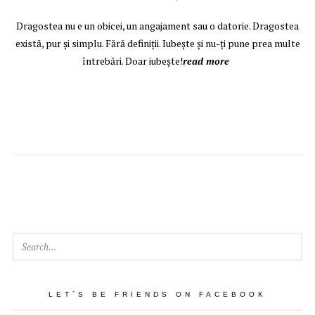
Dragostea nu e un obicei, un angajament sau o datorie. Dragostea
există, pur şi simplu. Fără definiţii. Iubeşte şi nu-ţi pune prea multe
întrebări. Doar iubeşte!
read more
SEAR
LET`S BE FRIENDS ON FACEBOOK