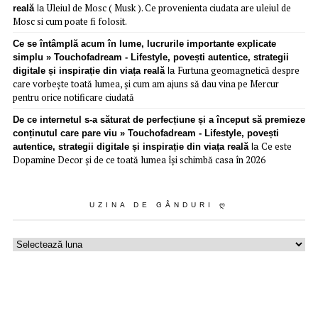
Uleiul de Mosc ( Musk ). Ce provenienta ciudata are uleiul de
reală
la
Mosc si cum poate fi folosit.
Ce se întâmplă acum în lume, lucrurile importante explicate
simplu » Touchofadream - Lifestyle, povești autentice, strategii
Furtuna geomagnetică despre
digitale și inspirație din viața reală
la
care vorbește toată lumea, și cum am ajuns să dau vina pe Mercur
pentru orice notificare ciudată
De ce internetul s-a săturat de perfecțiune și a început să premieze
conținutul care pare viu » Touchofadream - Lifestyle, povești
Ce este
autentice, strategii digitale și inspirație din viața reală
la
Dopamine Decor și de ce toată lumea își schimbă casa în 2026
UZINA DE GÂNDURI Ღ
Uzina
de
gânduri
ღ