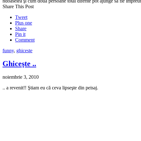
ndoaselea şi cum două persoane total diferite pot ajunge să fie împre
Share This Post
Tweet
Plus one
Share
Pin it
Comment
funny
,
ghiceste
Ghiceşte ..
noiembrie 3, 2010
.. a revenit!! Ştiam eu că ceva lipseşte din peisaj.