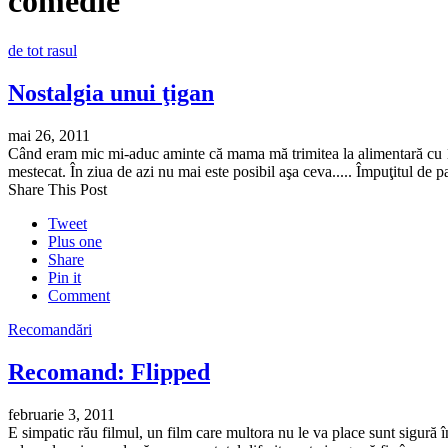
comedie
de tot rasul
Nostalgia unui ţigan
mai 26, 2011
Când eram mic mi-aduc aminte că mama mă trimitea la alimentară cu 10
mestecat. În ziua de azi nu mai este posibil aşa ceva..... Împuţitul 
Share This Post
Tweet
Plus one
Share
Pin it
Comment
Recomandări
Recomand: Flipped
februarie 3, 2011
E simpatic rău filmul, un film care multora nu le va place sunt sigură î