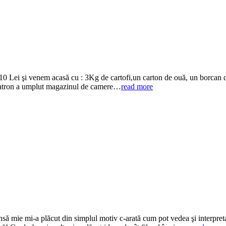
 Lei şi venem acasă cu : 3Kg de cartofi,un carton de ouă, un borcan de
de patron a umplut magazinul de camere…
read more
nsă mie mi-a plăcut din simplul motiv c-arată cum pot vedea şi interpreta