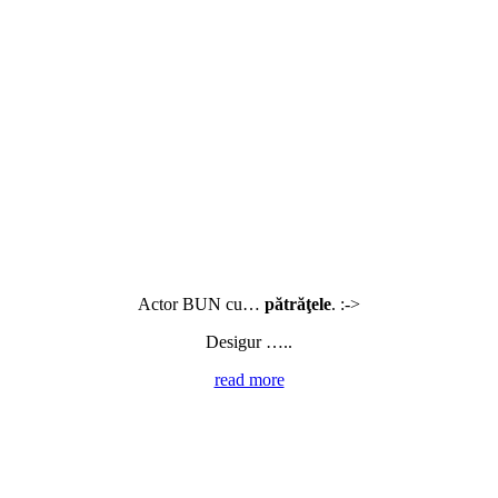
Actor BUN cu…
pătrăţele
. :->
Desigur …..
read more