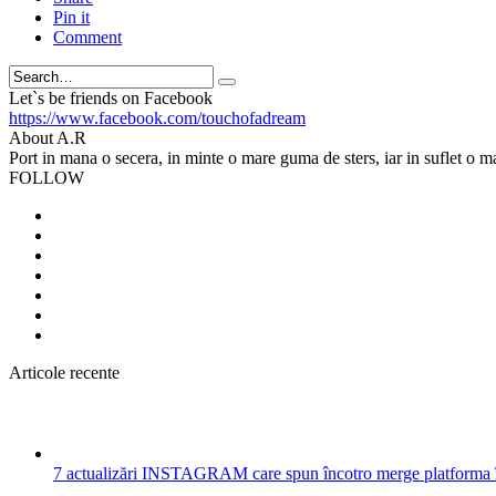
Pin it
Comment
Search
Let`s be friends on Facebook
https://www.facebook.com/touchofadream
About A.R
Port in mana o secera, in minte o mare guma de sters, iar in suflet o m
FOLLOW
Articole recente
7 actualizări INSTAGRAM care spun încotro merge platforma 