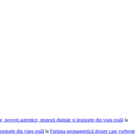
povești autentice, strategii digitale și inspirație din viața reală
la
spirație din viața reală
la
Furtuna geomagnetică despre care vorbește