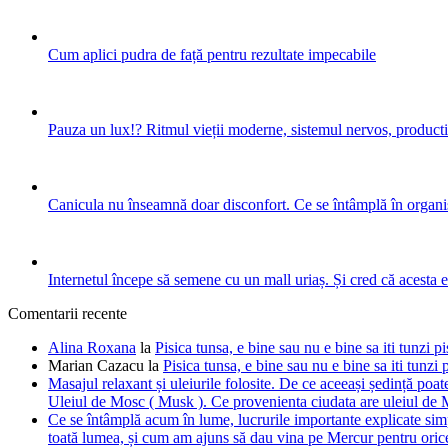
Cum aplici pudra de față pentru rezultate impecabile
Pauza un lux!? Ritmul vieții moderne, sistemul nervos, productiv
Canicula nu înseamnă doar disconfort. Ce se întâmplă în organis
Internetul începe să semene cu un mall uriaș. Și cred că acesta 
Comentarii recente
Alina Roxana
la
Pisica tunsa, e bine sau nu e bine sa iti tunzi pi
Marian Cazacu
la
Pisica tunsa, e bine sau nu e bine sa iti tunzi 
Masajul relaxant și uleiurile folosite. De ce aceeași ședință poate
Uleiul de Mosc ( Musk ). Ce provenienta ciudata are uleiul de M
Ce se întâmplă acum în lume, lucrurile importante explicate simpl
toată lumea, și cum am ajuns să dau vina pe Mercur pentru orice