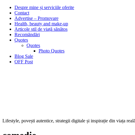
Despre mine și serviciile oferite
Contact
Advertise – Promovare
Health, beauty and make-up
Articole stil de viață sănătos
Recomăndări
Quotes
Quotes
Photo Quotes
Blog Sale
OFF Post
Lifestyle, povești autentice, strategii digitale și inspirație din viața real