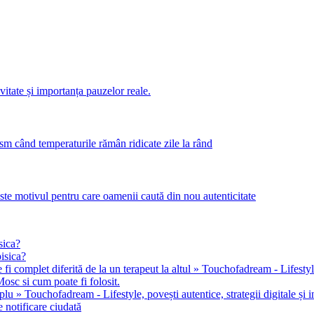
itate și importanța pauzelor reale.
m când temperaturile rămân ridicate zile la rând
este motivul pentru care oamenii caută din nou autenticitate
sica?
pisica?
 fi complet diferită de la un terapeut la altul » Touchofadream - Lifestyle, 
osc si cum poate fi folosit.
u » Touchofadream - Lifestyle, povești autentice, strategii digitale și in
 notificare ciudată