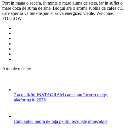
Port in mana o secera, in minte o mare guma de sters, iar in suflet o
mare doza de stima de sine. Blogul are o aroma subtila de cafea cu,
care sper sa va binedispun si sa va energizez vietile. Welcome!
FOLLOW
Articole recente
7 actualizări INSTAGRAM care spun încotro merge
platforma în 2026
Cum aplici pudra de față pentru rezultate impecabile