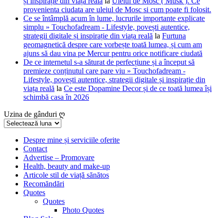
și inspirație din viața reală
la
Uleiul de Mosc ( Musk ). Ce
provenienta ciudata are uleiul de Mosc si cum poate fi folosit.
Ce se întâmplă acum în lume, lucrurile importante explicate
simplu » Touchofadream - Lifestyle, povești autentice,
strategii digitale și inspirație din viața reală
la
Furtuna
geomagnetică despre care vorbește toată lumea, și cum am
ajuns să dau vina pe Mercur pentru orice notificare ciudată
De ce internetul s-a săturat de perfecțiune și a început să
premieze conținutul care pare viu » Touchofadream -
Lifestyle, povești autentice, strategii digitale și inspirație din
viața reală
la
Ce este Dopamine Decor și de ce toată lumea își
schimbă casa în 2026
Uzina de gânduri ღ
Uzina
de
gânduri
Despre mine și serviciile oferite
Contact
ღ
Advertise – Promovare
Health, beauty and make-up
Articole stil de viață sănătos
Recomăndări
Quotes
Quotes
Photo Quotes