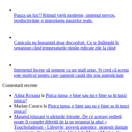
Pauza un lux!? Ritmul vieții moderne, sistemul nervos,
productivitate și importanța pauzelor reale.
Canicula nu înseamnă doar disconfort. Ce se întâmplă în
organism când temperaturile rămân ridicate zile la rând
Internetul începe să semene cu un mall uriaș. Și cred că acesta
este motivul pentru care oamenii caută din nou autenticitate
Comentarii recente
Alina Roxana
la
Pisica tunsa, e bine sau nu e bine sa iti tunzi
pisica?
Marian Cazacu
la
Pisica tunsa, e bine sau nu e bine sa iti tunzi
pisica?
Masajul relaxant și uleiurile folosite. De ce aceeași ședință
poate fi complet diferită de la un terapeut la altul »
Touchofadream - Lifestyle, povești autentice, strategii digitale