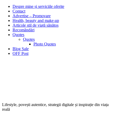
Despre mine și serviciile oferite
Contact
Advertise – Promovare
Health, beauty and make-up
Articole stil de viață sănătos
Recomăndări
Quotes
Quotes
Photo Quotes
Blog Sale
OFF Post
Lifestyle, povești autentice, strategii digitale și inspirație din viața
reală