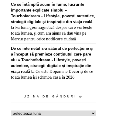
Ce se întâmplă acum în lume, lucrurile
importante explicate simplu »
Touchofadream - Lifestyle, povești autentice,
strategii digitale și inspirație din viața reală
Furtuna geomagnetică despre care vorbește
la
toată lumea, și cum am ajuns să dau vina pe
Mercur pentru orice notificare ciudată
De ce internetul s-a săturat de perfecțiune și
a început să premieze conținutul care pare
viu » Touchofadream - Lifestyle, povești
autentice, strategii digitale și inspirație din
Ce este Dopamine Decor și de ce
viața reală
la
toată lumea își schimbă casa în 2026
UZINA DE GÂNDURI Ღ
Uzina
de
gânduri
ღ