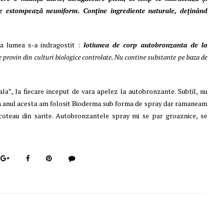
se estompează neuniform. Conține ingrediente naturale, deținând
a lumea s-a indragostit :
lotiunea de corp autobronzanta de la
e provin din culturi biologice controlate. Nu contine substante pe baza de
ala”, la fiecare inceput de vara apelez la autobronzante. Subtil, nu
na anul acesta am folosit Bioderma sub forma de spray dar ramaneam
coteau din sarite. Autobronzantele spray mi se par groaznice, se