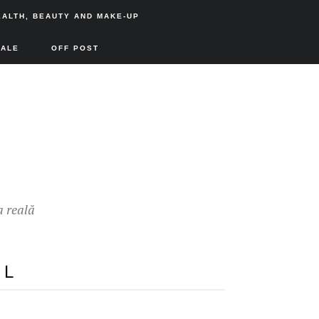
EALTH, BEAUTY AND MAKE-UP
SALE
OFF POST
a reală
UL