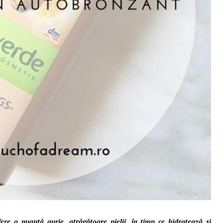
e o nuanță aurie, atrăgătoare pielii, în timp ce hidratează și