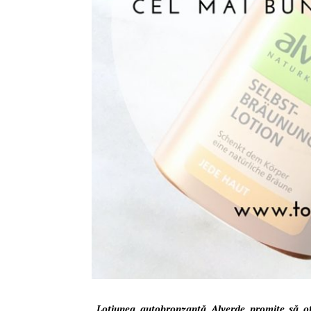
Loțiunea autobronzantă Alverde promite să ofer