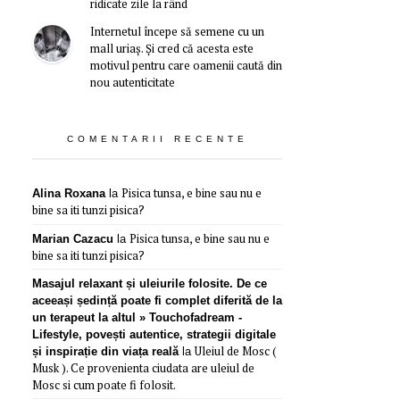
ridicate zile la rând
Internetul începe să semene cu un
mall uriaș. Și cred că acesta este
motivul pentru care oamenii caută din
nou autenticitate
COMENTARII RECENTE
Pisica tunsa, e bine sau nu e
Alina Roxana
la
bine sa iti tunzi pisica?
Pisica tunsa, e bine sau nu e
Marian Cazacu
la
bine sa iti tunzi pisica?
Masajul relaxant și uleiurile folosite. De ce
aceeași ședință poate fi complet diferită de la
un terapeut la altul » Touchofadream -
Lifestyle, povești autentice, strategii digitale
Uleiul de Mosc (
și inspirație din viața reală
la
Musk ). Ce provenienta ciudata are uleiul de
Mosc si cum poate fi folosit.