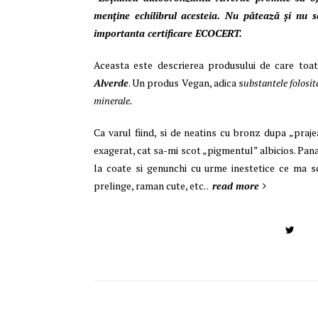
menține echilibrul acesteia. Nu pătează și nu 
importanta certificare ECOCERT.
Aceasta este descrierea produsului de care toat
Alverde
. Un produs Vegan, adica s
ubstantele folosit
minerale.
Ca varul fiind, si de neatins cu bronz dupa „praje
exagerat, cat sa-mi scot „pigmentul” albicios. Pa
la coate si genunchi cu urme inestetice ce ma s
prelinge, raman cute, etc. .
read more