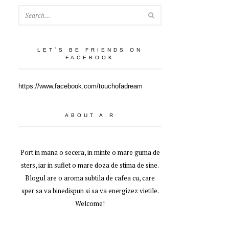
SEARCH
LET`S BE FRIENDS ON
FACEBOOK
https://www.facebook.com/touchofadream
ABOUT A.R
Port in mana o secera, in minte o mare guma de
sters, iar in suflet o mare doza de stima de sine.
Blogul are o aroma subtila de cafea cu, care
sper sa va binedispun si sa va energizez vietile.
Welcome!