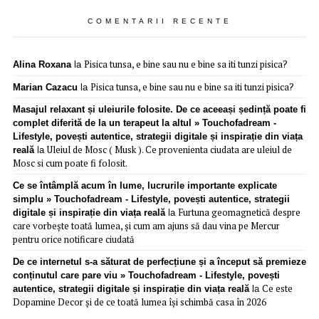
COMENTARII RECENTE
Pisica tunsa, e bine sau nu e bine sa iti tunzi pisica?
Alina Roxana
la
Pisica tunsa, e bine sau nu e bine sa iti tunzi pisica?
Marian Cazacu
la
Masajul relaxant și uleiurile folosite. De ce aceeași ședință poate fi
complet diferită de la un terapeut la altul » Touchofadream -
Lifestyle, povești autentice, strategii digitale și inspirație din viața
Uleiul de Mosc ( Musk ). Ce provenienta ciudata are uleiul de
reală
la
Mosc si cum poate fi folosit.
Ce se întâmplă acum în lume, lucrurile importante explicate
simplu » Touchofadream - Lifestyle, povești autentice, strategii
Furtuna geomagnetică despre
digitale și inspirație din viața reală
la
care vorbește toată lumea, și cum am ajuns să dau vina pe Mercur
pentru orice notificare ciudată
De ce internetul s-a săturat de perfecțiune și a început să premieze
conținutul care pare viu » Touchofadream - Lifestyle, povești
Ce este
autentice, strategii digitale și inspirație din viața reală
la
Dopamine Decor și de ce toată lumea își schimbă casa în 2026