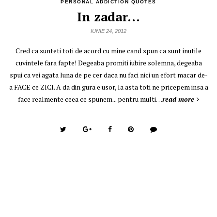
PERSONAL ADDICTION QUOTES
In zadar…
IUNIE 24, 2012
Cred ca sunteti toti de acord cu mine cand spun ca sunt inutile
cuvintele fara fapte! Degeaba promiti iubire solemna, degeaba
spui ca vei agata luna de pe cer daca nu faci nici un efort macar de-
a FACE ce ZICI. A da din gura e usor, la asta toti ne pricepem insa a
face realmente ceea ce spunem... pentru multi…
read more