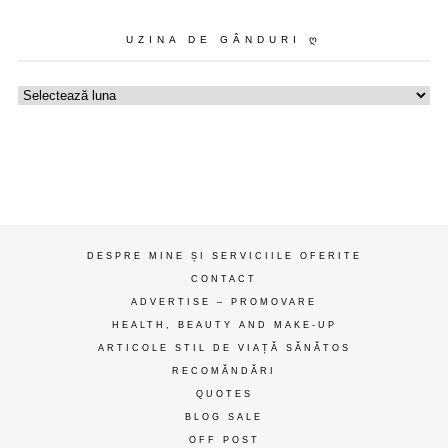
UZINA DE GÂNDURI Ღ
Uzina
de
gânduri
ღ
DESPRE MINE ȘI SERVICIILE OFERITE
CONTACT
ADVERTISE – PROMOVARE
HEALTH, BEAUTY AND MAKE-UP
ARTICOLE STIL DE VIAȚĂ SĂNĂTOS
RECOMĂNDĂRI
QUOTES
BLOG SALE
OFF POST