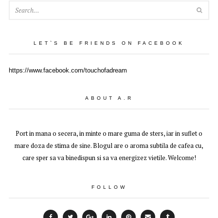
SEA
LET`S BE FRIENDS ON FACEBOOK
https://www.facebook.com/touchofadream
ABOUT A.R
Port in mana o secera, in minte o mare guma de sters, iar in suflet o
mare doza de stima de sine. Blogul are o aroma subtila de cafea cu,
care sper sa va binedispun si sa va energizez vietile. Welcome!
FOLLOW