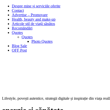
Despre mine și serviciile oferite
Contact
Advertise – Promovare
Health, beauty and make-up
Articole stil de viață sănătos
Recomăndări
Quotes
Quotes
Photo Quotes
Blog Sale
OFF Post
Lifestyle, povești autentice, strategii digitale și inspirație din viața real