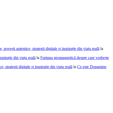
povești autentice, strategii digitale și inspirație din viața reală
la
spirație din viața reală
la
Furtuna geomagnetică despre care vorbește
 strategii digitale și inspirație din viața reală
la
Ce este Dopamine