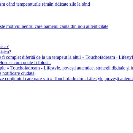
m când temperaturile rămân ridicate zile la rând
este motivul pentru care oamenii caută din nou autenticitate
sica?
pisica?
 fi complet diferită de la un terapeut la altul » Touchofadream - Lifestyle, 
osc si cum poate fi folosit.
u » Touchofadream - Lifestyle, povești autentice, strategii digitale și in
 notificare ciudată
ze conținutul care pare viu » Touchofadream - Lifestyle, povești autentice,