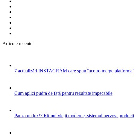
Articole recente
7 actualizări INSTAGRAM care spun încotro merge platforma 
Cum aplici pudra de față pentru rezultate impecabile
Pauza un lux!? Ritmul vieții moderne, sistemul nervos, productiv