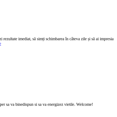
i rezultate imediat, să simți schimbarea în câteva zile și să ai impresia
e
sper sa va binedispun si sa va energizez vietile. Welcome!