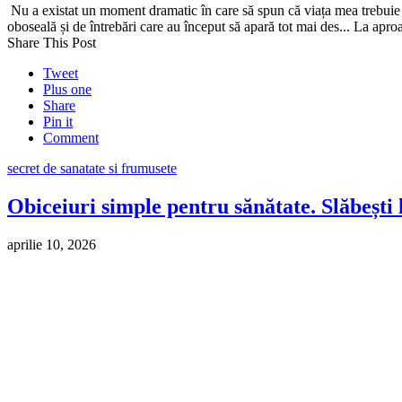
Nu a existat un moment dramatic în care să spun că viața mea trebuie să
oboseală și de întrebări care au început să apară tot mai des... La ap
Share This Post
Tweet
Plus one
Share
Pin it
Comment
secret de sanatate si frumusete
Obiceiuri simple pentru sănătate. Slăbești 
aprilie 10, 2026