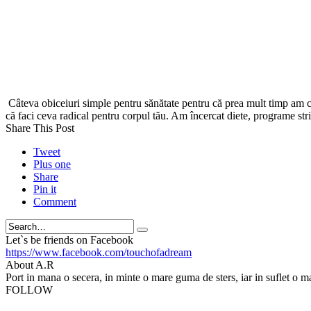
Câteva obiceiuri simple pentru sănătate pentru că prea mult timp am crezu
că faci ceva radical pentru corpul tău. Am încercat diete, programe str
Share This Post
Tweet
Plus one
Share
Pin it
Comment
Search
Let`s be friends on Facebook
https://www.facebook.com/touchofadream
About A.R
Port in mana o secera, in minte o mare guma de sters, iar in suflet o m
FOLLOW