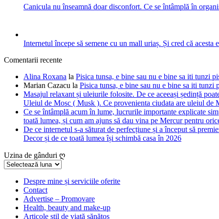
Canicula nu înseamnă doar disconfort. Ce se întâmplă în organis
Internetul începe să semene cu un mall uriaș. Și cred că acesta 
Comentarii recente
Alina Roxana
la
Pisica tunsa, e bine sau nu e bine sa iti tunzi pi
Marian Cazacu
la
Pisica tunsa, e bine sau nu e bine sa iti tunzi 
Masajul relaxant și uleiurile folosite. De ce aceeași ședință poate
Uleiul de Mosc ( Musk ). Ce provenienta ciudata are uleiul de M
Ce se întâmplă acum în lume, lucrurile importante explicate simpl
toată lumea, și cum am ajuns să dau vina pe Mercur pentru orice
De ce internetul s-a săturat de perfecțiune și a început să premie
Decor și de ce toată lumea își schimbă casa în 2026
Uzina de gânduri ღ
Uzina
de
gânduri
Despre mine și serviciile oferite
Contact
ღ
Advertise – Promovare
Health, beauty and make-up
Articole stil de viață sănătos