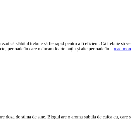
t că slăbitul trebuie să fie rapid pentru a fi eficient. Că trebuie să vez
icte, perioade în care mâncam foarte puțin și alte perioade în…
read mor
are doza de stima de sine. Blogul are o aroma subtila de cafea cu, care 