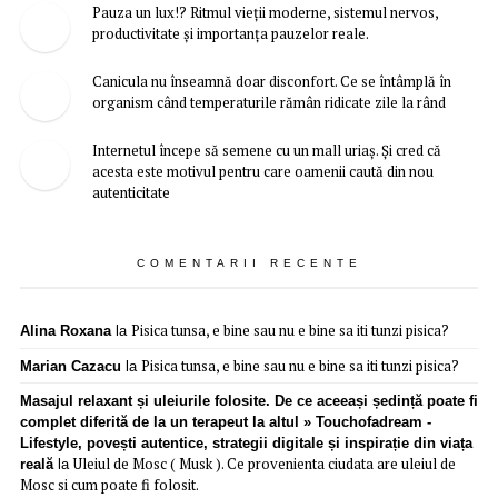
Pauza un lux!? Ritmul vieții moderne, sistemul nervos,
productivitate și importanța pauzelor reale.
Canicula nu înseamnă doar disconfort. Ce se întâmplă în
organism când temperaturile rămân ridicate zile la rând
Internetul începe să semene cu un mall uriaș. Și cred că
acesta este motivul pentru care oamenii caută din nou
autenticitate
COMENTARII RECENTE
Pisica tunsa, e bine sau nu e bine sa iti tunzi pisica?
Alina Roxana
la
Pisica tunsa, e bine sau nu e bine sa iti tunzi pisica?
Marian Cazacu
la
Masajul relaxant și uleiurile folosite. De ce aceeași ședință poate fi
complet diferită de la un terapeut la altul » Touchofadream -
Lifestyle, povești autentice, strategii digitale și inspirație din viața
Uleiul de Mosc ( Musk ). Ce provenienta ciudata are uleiul de
reală
la
Mosc si cum poate fi folosit.