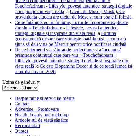
poate fi complet diferită de la un terapeut la altul »
Touchofadream - Lifestyle, povești autentice, strategii digitale
și inspirație din viața reală
la
Uleiul de Mosc ( Musk ). Ce
provenienta ciudata are uleiul de Mosc si cum poate fi folosit.
Ce se întâmplă acum în lume, lucrurile importante explicate
simplu » Touchofadream - Lifestyle, povești autentice,
strategii digitale și inspirație din viața reală
la
Furtuna
geomagnetică despre care vorbește toată lumea, și cum am
ajuns să dau vina pe Mercur pentru orice notificare ciudată
De ce internetul s-a săturat de perfecțiune și a început să
premieze conținutul care pare viu » Touchofadream -
Lifestyle, povești autentice, strategii digitale și inspirație din
viața reală
la
Ce este Dopamine Decor și de ce toată lumea își
schimbă casa în 2026
Uzina de gânduri ღ
Uzina
de
gânduri
Despre mine și serviciile oferite
Contact
ღ
Advertise – Promovare
Health, beauty and make-up
Articole stil de viață sănătos
Recomăndări
Quotes