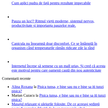
Cum aplici pudra de față pentru rezultate impecabile
Pauza un lux!? Ritmul vieții moderne, sistemul nervos,
productivitate și importanța pauzelor reale.
Canicula nu înseamnă doar disconfort. Ce se întâmplă în
organism când temperaturile rămân ridicate zile la rând
Internetul începe să semene cu un mall uriaș. Și cred că acesta
este motivul pentru care oamenii caută din nou autenticitate
Comentarii recente
Alina Roxana
la
Pisica tunsa, e bine sau nu e bine sa iti tunzi
pisica?
Marian Cazacu
la
Pisica tunsa, e bine sau nu e bine sa iti tunzi
pisica?
Masajul relaxant și uleiurile folosite. De ce aceeași ședință