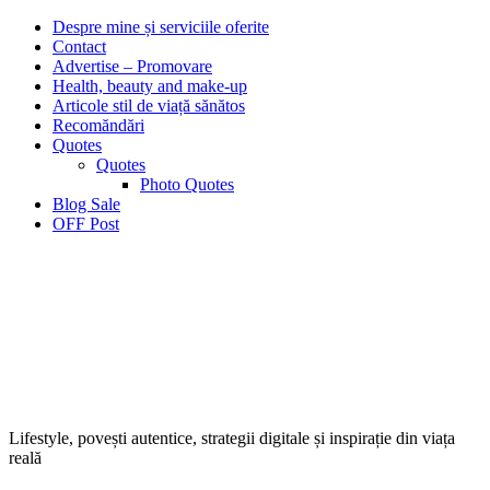
Despre mine și serviciile oferite
Contact
Advertise – Promovare
Health, beauty and make-up
Articole stil de viață sănătos
Recomăndări
Quotes
Quotes
Photo Quotes
Blog Sale
OFF Post
Lifestyle, povești autentice, strategii digitale și inspirație din viața
reală