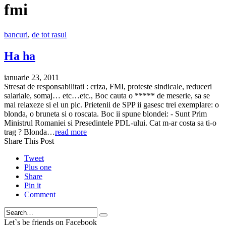
fmi
bancuri
,
de tot rasul
Ha ha
ianuarie 23, 2011
Stresat de responsabilitati : criza, FMI, proteste sindicale, reduceri
salariale, somaj… etc…etc., Boc cauta o ***** de meserie, sa se
mai relaxeze si el un pic. Prietenii de SPP ii gasesc trei exemplare: o
blonda, o bruneta si o roscata. Boc ii spune blondei: - Sunt Prim
Ministrul Romaniei si Presedintele PDL-ului. Cat m-ar costa sa ti-o
trag ? Blonda…
read more
Share This Post
Tweet
Plus one
Share
Pin it
Comment
Search
Let`s be friends on Facebook