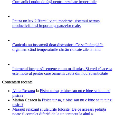
Cum aplici pudra de față pentru rezultate impecabile
Pauza un lux!? Ritmul vieții moderne, sistemul nervos,
productivitate și importanța pauzelor reale.
Canicula nu înseamnă doar disconfort. Ce se întâmplă în
organism când temperaturile rămân ridicate zile la rând
Internetul începe să semene cu un mall uriaș. Și cred că acesta
este motivul pentru care oamenii caută din nou autenticitate
Comentarii recente
Alina Roxana
la
Pisica tunsa, e bine sau nu e bine sa iti tunzi
pisica?
Marian Cazacu
la
Pisica tunsa, e bine sau nu e bine sa iti tunzi
pisica?
Masajul relaxant și uleiurile folosite. De ce aceeași ședință
poate fi complet diferită de la un terapeut la altul »