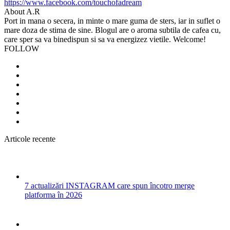
https://www.facebook.com/touchofadream
About A.R
Port in mana o secera, in minte o mare guma de sters, iar in suflet o
mare doza de stima de sine. Blogul are o aroma subtila de cafea cu,
care sper sa va binedispun si sa va energizez vietile. Welcome!
FOLLOW
Articole recente
7 actualizări INSTAGRAM care spun încotro merge
platforma în 2026