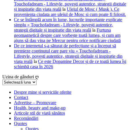
Touchofadream - Lifestyle, povești autentice, strategii digitale
și inspirație din viața reală
la
Uleiul de Mosc ( Musk ). Ce
provenienta ciudata are uleiul de Mosc si cum poate fi folosit.
Ce se întâmplă acum în lume, lucrurile importante explicate
simplu » Touchofadream - Lifestyle, povești autentice,
strategii digitale și inspirație din viața reală
la
Furtuna
geomagnetică despre care vorbește toată lumea, și cum am
ajuns să dau vina pe Mercur pentru orice notificare ciudată
De ce internetul s-a săturat de perfecțiune și a început să
premieze conținutul care pare viu » Touchofadream -
Lifestyle, povești autentice, strategii digitale și inspirație din
viața reală
la
Ce este Dopamine Decor și de ce toată lumea își
schimbă casa în 2026
Uzina de gânduri ღ
Uzina
de
gânduri
Despre mine și serviciile oferite
Contact
ღ
Advertise – Promovare
Health, beauty and make-up
Articole stil de viață sănătos
Recomăndări
Quotes
Quotes