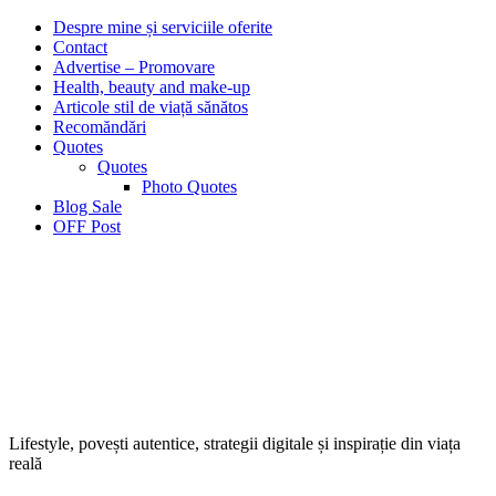
Despre mine și serviciile oferite
Contact
Advertise – Promovare
Health, beauty and make-up
Articole stil de viață sănătos
Recomăndări
Quotes
Quotes
Photo Quotes
Blog Sale
OFF Post
Lifestyle, povești autentice, strategii digitale și inspirație din viața
reală