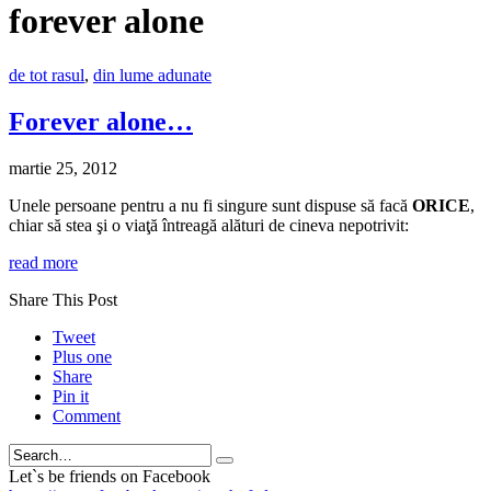
forever alone
de tot rasul
,
din lume adunate
Forever alone…
martie 25, 2012
Unele persoane pentru a nu fi singure sunt dispuse să facă
ORICE
,
chiar să stea şi o viaţă întreagă alături de cineva nepotrivit:
read more
Share This Post
Tweet
Plus one
Share
Pin it
Comment
Search
Let`s be friends on Facebook