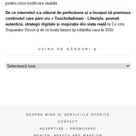
pentru orice notificare ciudată
De ce internetul s-a săturat de perfecțiune și a început să premieze
conținutul care pare viu » Touchofadream - Lifestyle, povești
Ce este
autentice, strategii digitale și inspirație din viața reală
la
Dopamine Decor și de ce toată lumea își schimbă casa în 2026
UZINA DE GÂNDURI Ღ
Uzina
de
gânduri
ღ
DESPRE MINE ȘI SERVICIILE OFERITE
CONTACT
ADVERTISE – PROMOVARE
HEALTH, BEAUTY AND MAKE-UP