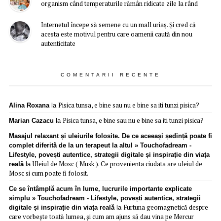
organism când temperaturile rămân ridicate zile la rând
Internetul începe să semene cu un mall uriaș. Și cred că
acesta este motivul pentru care oamenii caută din nou
autenticitate
COMENTARII RECENTE
Pisica tunsa, e bine sau nu e bine sa iti tunzi pisica?
Alina Roxana
la
Pisica tunsa, e bine sau nu e bine sa iti tunzi pisica?
Marian Cazacu
la
Masajul relaxant și uleiurile folosite. De ce aceeași ședință poate fi
complet diferită de la un terapeut la altul » Touchofadream -
Lifestyle, povești autentice, strategii digitale și inspirație din viața
Uleiul de Mosc ( Musk ). Ce provenienta ciudata are uleiul de
reală
la
Mosc si cum poate fi folosit.
Ce se întâmplă acum în lume, lucrurile importante explicate
simplu » Touchofadream - Lifestyle, povești autentice, strategii
Furtuna geomagnetică despre
digitale și inspirație din viața reală
la
care vorbește toată lumea, și cum am ajuns să dau vina pe Mercur