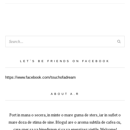
SEA
LET`S BE FRIENDS ON FACEBOOK
https://www.facebook.com/touchofadream
ABOUT A.R
Port in mana o secera, in minte o mare guma de sters, iar in suflet o
mare doza de stima de sine. Blogul are o aroma subtila de cafea cu,
care sper sa va binedispun si sa va energizez vietile. Welcome!