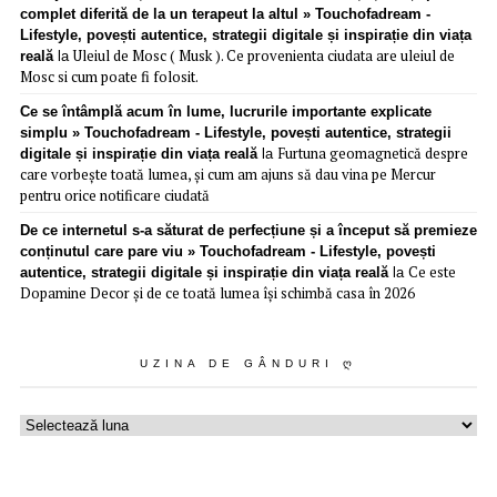
complet diferită de la un terapeut la altul » Touchofadream -
Lifestyle, povești autentice, strategii digitale și inspirație din viața
Uleiul de Mosc ( Musk ). Ce provenienta ciudata are uleiul de
reală
la
Mosc si cum poate fi folosit.
Ce se întâmplă acum în lume, lucrurile importante explicate
simplu » Touchofadream - Lifestyle, povești autentice, strategii
Furtuna geomagnetică despre
digitale și inspirație din viața reală
la
care vorbește toată lumea, și cum am ajuns să dau vina pe Mercur
pentru orice notificare ciudată
De ce internetul s-a săturat de perfecțiune și a început să premieze
conținutul care pare viu » Touchofadream - Lifestyle, povești
Ce este
autentice, strategii digitale și inspirație din viața reală
la
Dopamine Decor și de ce toată lumea își schimbă casa în 2026
UZINA DE GÂNDURI Ღ
Uzina
de
gânduri
ღ