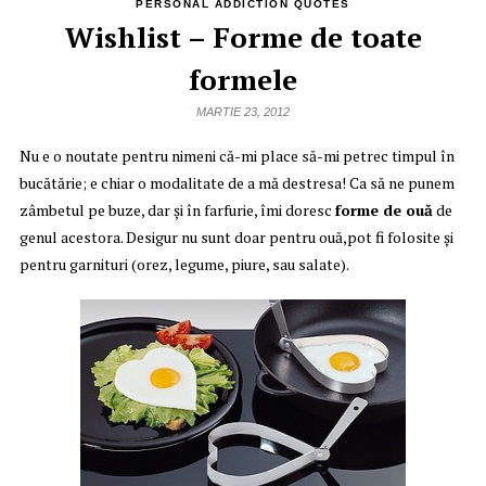
PERSONAL ADDICTION QUOTES
Wishlist – Forme de toate
formele
MARTIE 23, 2012
Nu e o noutate pentru nimeni că-mi place să-mi petrec timpul în
bucătărie; e chiar o modalitate de a mă destresa! Ca să ne punem
zâmbetul pe buze, dar şi în farfurie, îmi doresc
forme de ouă
de
genul acestora. Desigur nu sunt doar pentru ouă,pot fi folosite şi
pentru garnituri (orez, legume, piure, sau salate).