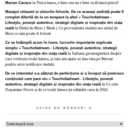
Pisica tunsa, e bine sau nu e bine sa iti tunzi pisica?
Marian Cazacu
la
Masajul relaxant și uleiurile folosite. De ce aceeași ședință poate fi
complet diferită de la un terapeut la altul » Touchofadream -
Lifestyle, povești autentice, strategii digitale și inspirație din viața
Uleiul de Mosc ( Musk ). Ce provenienta ciudata are uleiul de
reală
la
Mosc si cum poate fi folosit.
Ce se întâmplă acum în lume, lucrurile importante explicate
simplu » Touchofadream - Lifestyle, povești autentice, strategii
Furtuna geomagnetică despre
digitale și inspirație din viața reală
la
care vorbește toată lumea, și cum am ajuns să dau vina pe Mercur
pentru orice notificare ciudată
De ce internetul s-a săturat de perfecțiune și a început să premieze
conținutul care pare viu » Touchofadream - Lifestyle, povești
Ce este
autentice, strategii digitale și inspirație din viața reală
la
Dopamine Decor și de ce toată lumea își schimbă casa în 2026
UZINA DE GÂNDURI Ღ
Uzina