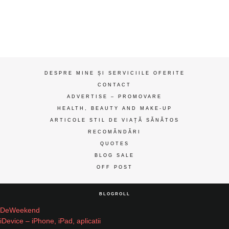
de
gânduri
ღ
DESPRE MINE ȘI SERVICIILE OFERITE
CONTACT
ADVERTISE – PROMOVARE
HEALTH, BEAUTY AND MAKE-UP
ARTICOLE STIL DE VIAȚĂ SĂNĂTOS
RECOMĂNDĂRI
QUOTES
BLOG SALE
OFF POST
BLOGROLL
DeWeekend
iDevice – iPhone, iPad, aplicatii