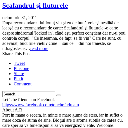
Scafandrul şi fluturele
octombrie 31, 2011
Dupa recomandarea lui Ionuţ vin şi eu de bună voie şi nesilită de
leapşă cu o recomandare de carte: Scafandrul şi fluturele -o carte
despre sindromul 'locked in', când eşti perfect conştient dar nu-ţi poti
controla corpul. "Ce inseamna, de fapt, sa fii viu? Care ne sunt, cu
adevarat, bucuriile vietii? Cine -- sau ce -- din noi traieste, se-
ndragosteste,…
read more
Share This Post
Tweet
Plus one
Share
Pin it
Comment
Search
Let`s be friends on Facebook
https://www.facebook.com/touchofadream
About A.R
Port in mana o secera, in minte o mare guma de sters, iar in suflet o
mare doza de stima de sine. Blogul are o aroma subtila de cafea cu,
care sper sa va binedispun si sa va energizez vietile. Welcome!