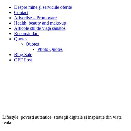
Despre mine și serviciile oferite
Contact
Advertise – Promovare
Health, beauty and make-up
Articole stil de viață sănătos
Recomăndări
Quotes
Quotes
Photo Quotes
Blog Sale
OFF Post
Lifestyle, povești autentice, strategii digitale și inspirație din viața
reală