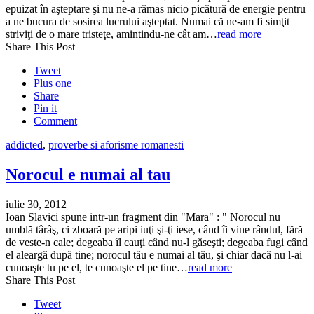
epuizat în aşteptare şi nu ne-a rămas nicio picătură de energie pentru
a ne bucura de sosirea lucrului aşteptat. Numai că ne-am fi simţit
striviţi de o mare tristeţe, amintindu-ne cât am…
read more
Share This Post
Tweet
Plus one
Share
Pin it
Comment
addicted
,
proverbe si aforisme romanesti
Norocul e numai al tau
iulie 30, 2012
Ioan Slavici spune intr-un fragment din "Mara" : " Norocul nu
umblă târâş, ci zboară pe aripi iuţi şi-ţi iese, când îi vine rândul, fără
de veste-n cale; degeaba îl cauţi când nu-l găseşti; degeaba fugi când
el aleargă după tine; norocul tău e numai al tău, şi chiar dacă nu l-ai
cunoaşte tu pe el, te cunoaşte el pe tine…
read more
Share This Post
Tweet