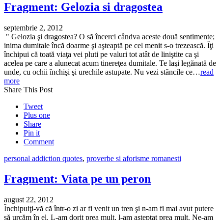
Fragment: Gelozia si dragostea
septembrie 2, 2012
" Gelozia şi dragostea? O să încerci cândva aceste două sentimente;
inima dumitale încă doarme şi aşteaptă pe cel menit s-o trezească. Îţi
închipui că toată viaţa vei pluti pe valuri tot atât de liniştite ca şi
acelea pe care a alunecat acum tinereţea dumitale. Te laşi legănată de
unde, cu ochii închişi şi urechile astupate. Nu vezi stâncile ce…
read
more
Share This Post
Tweet
Plus one
Share
Pin it
Comment
personal addiction quotes
,
proverbe si aforisme romanesti
Fragment: Viata pe un peron
august 22, 2012
Închipuiţi-vă că într-o zi ar fi venit un tren şi n-am fi mai avut putere
să urcăm în el. L-am dorit prea mult, l-am aşteptat prea mult. Ne-am