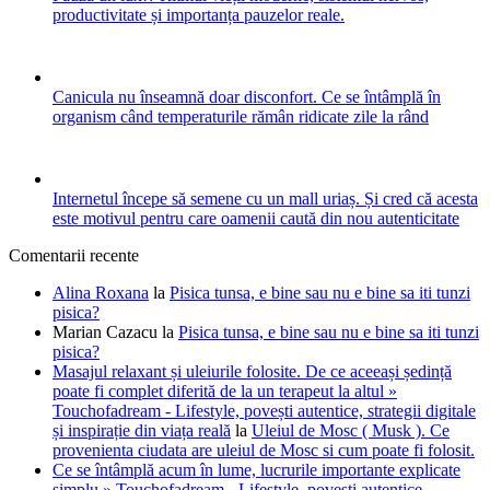
productivitate și importanța pauzelor reale.
Canicula nu înseamnă doar disconfort. Ce se întâmplă în
organism când temperaturile rămân ridicate zile la rând
Internetul începe să semene cu un mall uriaș. Și cred că acesta
este motivul pentru care oamenii caută din nou autenticitate
Comentarii recente
Alina Roxana
la
Pisica tunsa, e bine sau nu e bine sa iti tunzi
pisica?
Marian Cazacu
la
Pisica tunsa, e bine sau nu e bine sa iti tunzi
pisica?
Masajul relaxant și uleiurile folosite. De ce aceeași ședință
poate fi complet diferită de la un terapeut la altul »
Touchofadream - Lifestyle, povești autentice, strategii digitale
și inspirație din viața reală
la
Uleiul de Mosc ( Musk ). Ce
provenienta ciudata are uleiul de Mosc si cum poate fi folosit.
Ce se întâmplă acum în lume, lucrurile importante explicate
simplu » Touchofadream - Lifestyle, povești autentice,