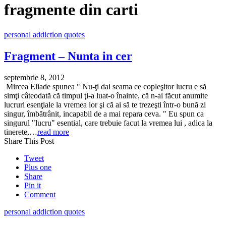
fragmente din carti
personal addiction quotes
Fragment – Nunta in cer
septembrie 8, 2012
Mircea Eliade spunea " Nu-ţi dai seama ce copleşitor lucru e să
simţi câteodată că timpul ţi-a luat-o înainte, că n-ai făcut anumite
lucruri esenţiale la vremea lor şi că ai să te trezeşti într-o bună zi
singur, îmbătrânit, incapabil de a mai repara ceva. " Eu spun ca
singurul "lucru" esential, care trebuie facut la vremea lui , adica la
tinerete,…
read more
Share This Post
Tweet
Plus one
Share
Pin it
Comment
personal addiction quotes