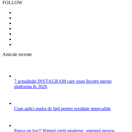
FOLLOW
Articole recente
7 actualizări INSTAGRAM care spun încotro merge
platforma în 2026
Cum aplici pudra de față pentru rezultate impecabile
Pauza un lux!? Ritmul vieții moderne, sistemul nervos,