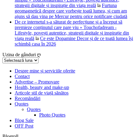
strategii digitale și inspirație din viața reală
la
Furtuna
geomagnetică despre care vorbește toată lumea, și cum am
ajuns să dau vina pe Mercur pentru orice notificare ciudată
De ce internetul s-a săturat de perfecțiune și a început să
premieze conținutul care pare viu » Touchofadream -
Lifestyle, povești autentice, strategii digitale și inspirație din
viața reală
la
Ce este Dopamine Decor și de ce toată lumea își
schimbă casa în 2026
Uzina de gânduri ღ
Uzina
de
gânduri
Despre mine și serviciile oferite
Contact
ღ
Advertise – Promovare
Health, beauty and make-up
Articole stil de viață sănătos
Recomăndări
Quotes
Quotes
Photo Quotes
Blog Sale
OFF Post
Blogroll