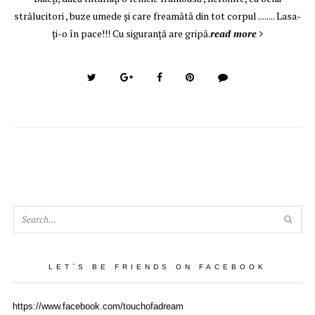
strălucitori , buze umede şi care freamătă din tot corpul ........ Lasa-
ţi-o în pace!!! Cu siguranţă are gripă.
read more
SEA
LET`S BE FRIENDS ON FACEBOOK
https://www.facebook.com/touchofadream