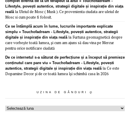
complet diferită de la un terapeut la altul » Touchofadream -
Lifestyle, povești autentice, strategii digitale și inspirație din viața
Uleiul de Mosc ( Musk ). Ce provenienta ciudata are uleiul de
reală
la
Mosc si cum poate fi folosit.
Ce se întâmplă acum în lume, lucrurile importante explicate
simplu » Touchofadream - Lifestyle, povești autentice, strategii
Furtuna geomagnetică despre
digitale și inspirație din viața reală
la
care vorbește toată lumea, și cum am ajuns să dau vina pe Mercur
pentru orice notificare ciudată
De ce internetul s-a săturat de perfecțiune și a început să premieze
conținutul care pare viu » Touchofadream - Lifestyle, povești
Ce este
autentice, strategii digitale și inspirație din viața reală
la
Dopamine Decor și de ce toată lumea își schimbă casa în 2026
UZINA DE GÂNDURI Ღ
Uzina
de
gânduri
ღ