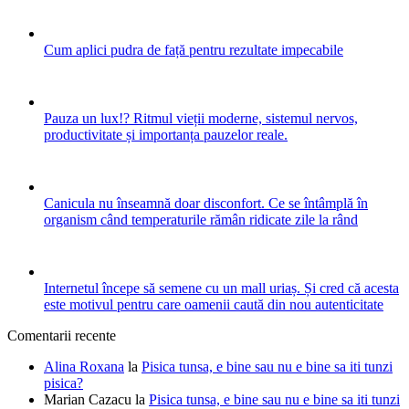
Cum aplici pudra de față pentru rezultate impecabile
Pauza un lux!? Ritmul vieții moderne, sistemul nervos,
productivitate și importanța pauzelor reale.
Canicula nu înseamnă doar disconfort. Ce se întâmplă în
organism când temperaturile rămân ridicate zile la rând
Internetul începe să semene cu un mall uriaș. Și cred că acesta
este motivul pentru care oamenii caută din nou autenticitate
Comentarii recente
Alina Roxana
la
Pisica tunsa, e bine sau nu e bine sa iti tunzi
pisica?
Marian Cazacu
la
Pisica tunsa, e bine sau nu e bine sa iti tunzi