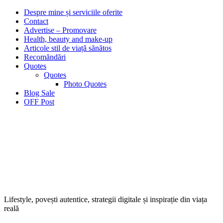
Despre mine și serviciile oferite
Contact
Advertise – Promovare
Health, beauty and make-up
Articole stil de viață sănătos
Recomăndări
Quotes
Quotes
Photo Quotes
Blog Sale
OFF Post
Lifestyle, povești autentice, strategii digitale și inspirație din viața
reală