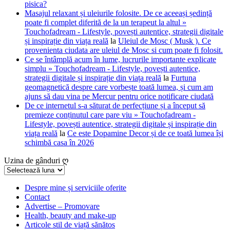
pisica?
Masajul relaxant și uleiurile folosite. De ce aceeași ședință
poate fi complet diferită de la un terapeut la altul »
Touchofadream - Lifestyle, povești autentice, strategii digitale
și inspirație din viața reală
la
Uleiul de Mosc ( Musk ). Ce
provenienta ciudata are uleiul de Mosc si cum poate fi folosit.
Ce se întâmplă acum în lume, lucrurile importante explicate
simplu » Touchofadream - Lifestyle, povești autentice,
strategii digitale și inspirație din viața reală
la
Furtuna
geomagnetică despre care vorbește toată lumea, și cum am
ajuns să dau vina pe Mercur pentru orice notificare ciudată
De ce internetul s-a săturat de perfecțiune și a început să
premieze conținutul care pare viu » Touchofadream -
Lifestyle, povești autentice, strategii digitale și inspirație din
viața reală
la
Ce este Dopamine Decor și de ce toată lumea își
schimbă casa în 2026
Uzina de gânduri ღ
Uzina
de
gânduri
Despre mine și serviciile oferite
Contact
ღ
Advertise – Promovare
Health, beauty and make-up
Articole stil de viață sănătos