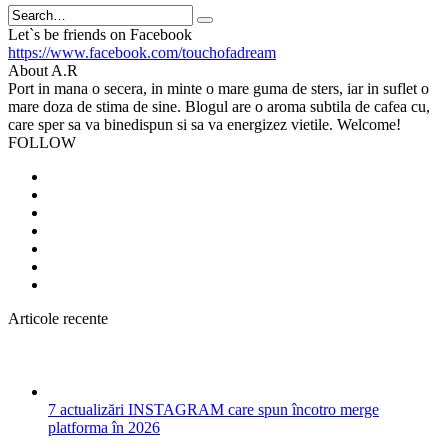
Search
Let`s be friends on Facebook
https://www.facebook.com/touchofadream
About A.R
Port in mana o secera, in minte o mare guma de sters, iar in suflet o
mare doza de stima de sine. Blogul are o aroma subtila de cafea cu,
care sper sa va binedispun si sa va energizez vietile. Welcome!
FOLLOW
Articole recente
7 actualizări INSTAGRAM care spun încotro merge
platforma în 2026