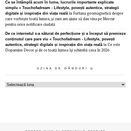
Ce se întâmplă acum în lume, lucrurile importante explicate
simplu » Touchofadream - Lifestyle, povești autentice, strategii
Furtuna geomagnetică despre
digitale și inspirație din viața reală
la
care vorbește toată lumea, și cum am ajuns să dau vina pe Mercur
pentru orice notificare ciudată
De ce internetul s-a săturat de perfecțiune și a început să premieze
conținutul care pare viu » Touchofadream - Lifestyle, povești
Ce este
autentice, strategii digitale și inspirație din viața reală
la
Dopamine Decor și de ce toată lumea își schimbă casa în 2026
UZINA DE GÂNDURI Ღ
Uzina
de
gânduri
ღ