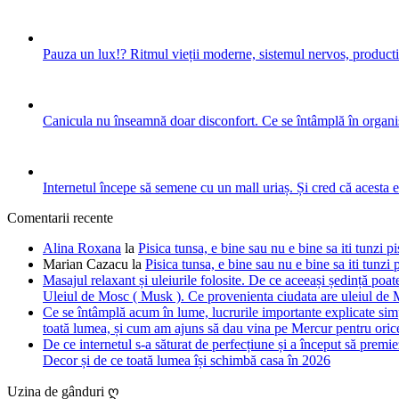
Pauza un lux!? Ritmul vieții moderne, sistemul nervos, productiv
Canicula nu înseamnă doar disconfort. Ce se întâmplă în organis
Internetul începe să semene cu un mall uriaș. Și cred că acesta 
Comentarii recente
Alina Roxana
la
Pisica tunsa, e bine sau nu e bine sa iti tunzi pi
Marian Cazacu
la
Pisica tunsa, e bine sau nu e bine sa iti tunzi 
Masajul relaxant și uleiurile folosite. De ce aceeași ședință poate
Uleiul de Mosc ( Musk ). Ce provenienta ciudata are uleiul de M
Ce se întâmplă acum în lume, lucrurile importante explicate simpl
toată lumea, și cum am ajuns să dau vina pe Mercur pentru orice
De ce internetul s-a săturat de perfecțiune și a început să premie
Decor și de ce toată lumea își schimbă casa în 2026
Uzina de gânduri ღ