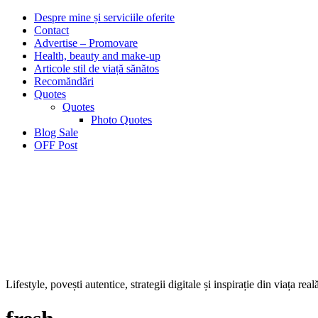
Despre mine și serviciile oferite
Contact
Advertise – Promovare
Health, beauty and make-up
Articole stil de viață sănătos
Recomăndări
Quotes
Quotes
Photo Quotes
Blog Sale
OFF Post
Lifestyle, povești autentice, strategii digitale și inspirație din viața real