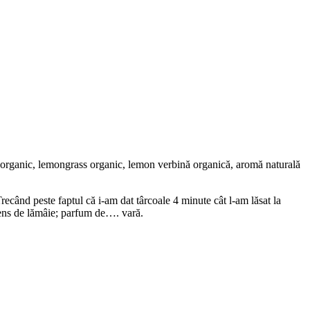
e organic, lemongrass organic, lemon verbină organică, aromă naturală
Trecând peste faptul că i-am dat târcoale 4 minute cât l-am lăsat la
ntens de lămâie; parfum de…. vară.