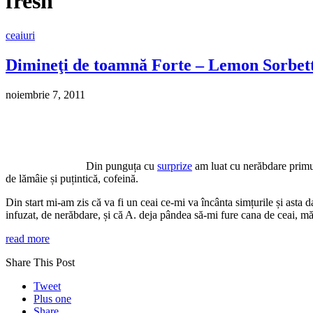
fresh
ceaiuri
Dimineţi de toamnă Forte – Lemon Sorbett
noiembrie 7, 2011
Din punguța cu
surprize
am luat cu nerăbdare primu
de lămâie și puțintică, cofeină.
Din start mi-am zis că va fi un ceai ce-mi va încânta simțurile și asta 
infuzat, de nerăbdare, și că A. deja pândea să-mi fure cana de ceai, mă
read more
Share This Post
Tweet
Plus one
Share