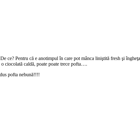
De ce? Pentru că e anotimpul în care pot mânca liniştită fresh şi îngheţa
u o ciocolată caldă, poate poate trece pofta….
adus pofta nebună!!!!