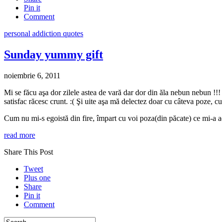
Pin it
Comment
personal addiction quotes
Sunday yummy gift
noiembrie 6, 2011
Mi se făcu aşa dor zilele astea de vară dar dor din ăla nebun nebun !!! 
satisfac răcesc crunt. :( Şi uite aşa mă delectez doar cu câteva poze, c
Cum nu mi-s egoistă din fire, împart cu voi poza(din păcate) ce mi-a 
read more
Share This Post
Tweet
Plus one
Share
Pin it
Comment