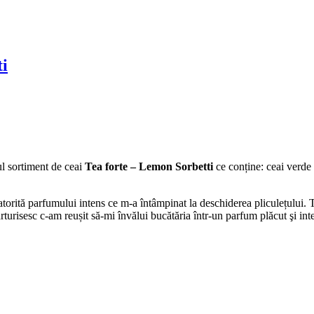
i
l sortiment de ceai
Tea forte –
Lemon Sorbetti
ce conține: ceai verd
datorită parfumului intens ce m-a întâmpinat la deschiderea pliculețului. 
rturisesc c-am reușit să-mi învălui bucătăria într-un parfum plăcut şi i