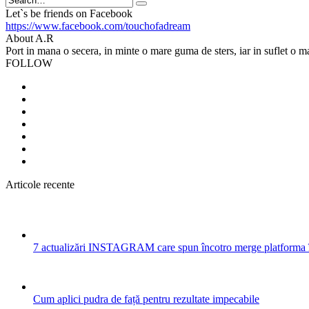
Search
Let`s be friends on Facebook
https://www.facebook.com/touchofadream
About A.R
Port in mana o secera, in minte o mare guma de sters, iar in suflet o m
FOLLOW
Articole recente
7 actualizări INSTAGRAM care spun încotro merge platforma 
Cum aplici pudra de față pentru rezultate impecabile