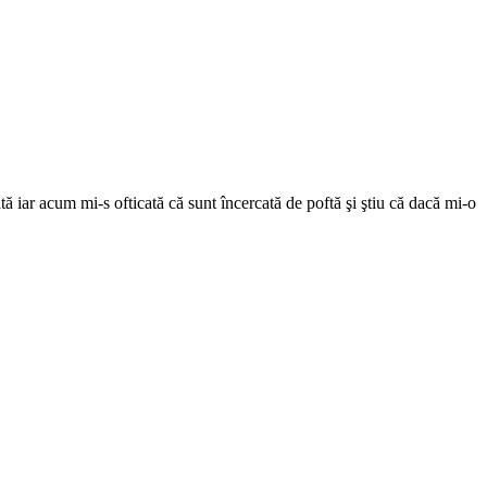
tă iar acum mi-s ofticată că sunt încercată de poftă şi ştiu că dacă mi-o