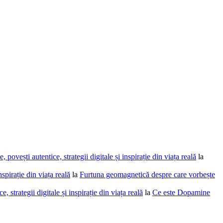
povești autentice, strategii digitale și inspirație din viața reală
la
spirație din viața reală
la
Furtuna geomagnetică despre care vorbește
 strategii digitale și inspirație din viața reală
la
Ce este Dopamine