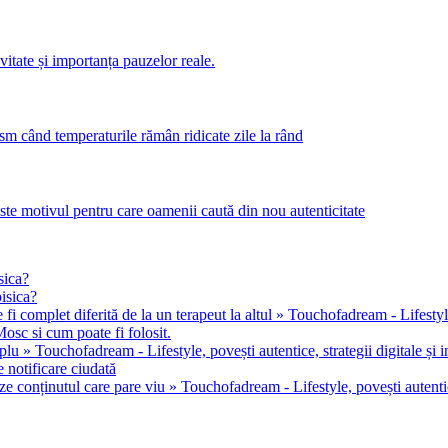
itate și importanța pauzelor reale.
m când temperaturile rămân ridicate zile la rând
este motivul pentru care oamenii caută din nou autenticitate
sica?
pisica?
 fi complet diferită de la un terapeut la altul » Touchofadream - Lifestyle, 
osc si cum poate fi folosit.
u » Touchofadream - Lifestyle, povești autentice, strategii digitale și in
 notificare ciudată
ze conținutul care pare viu » Touchofadream - Lifestyle, povești autentice,