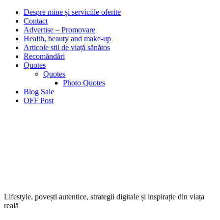
Despre mine și serviciile oferite
Contact
Advertise – Promovare
Health, beauty and make-up
Articole stil de viață sănătos
Recomăndări
Quotes
Quotes
Photo Quotes
Blog Sale
OFF Post
Lifestyle, povești autentice, strategii digitale și inspirație din viața
reală