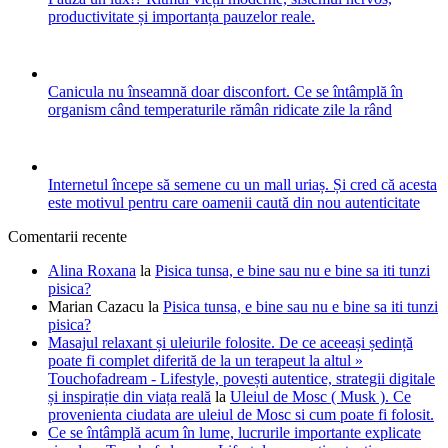
productivitate și importanța pauzelor reale.
Canicula nu înseamnă doar disconfort. Ce se întâmplă în
organism când temperaturile rămân ridicate zile la rând
Internetul începe să semene cu un mall uriaș. Și cred că acesta
este motivul pentru care oamenii caută din nou autenticitate
Comentarii recente
Alina Roxana
la
Pisica tunsa, e bine sau nu e bine sa iti tunzi
pisica?
Marian Cazacu
la
Pisica tunsa, e bine sau nu e bine sa iti tunzi
pisica?
Masajul relaxant și uleiurile folosite. De ce aceeași ședință
poate fi complet diferită de la un terapeut la altul »
Touchofadream - Lifestyle, povești autentice, strategii digitale
și inspirație din viața reală
la
Uleiul de Mosc ( Musk ). Ce
provenienta ciudata are uleiul de Mosc si cum poate fi folosit.
Ce se întâmplă acum în lume, lucrurile importante explicate