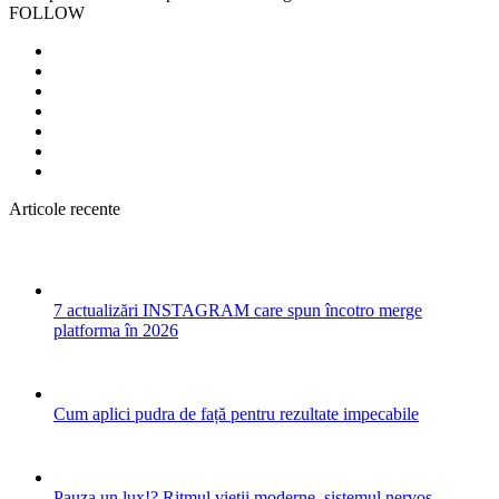
FOLLOW
Articole recente
7 actualizări INSTAGRAM care spun încotro merge
platforma în 2026
Cum aplici pudra de față pentru rezultate impecabile
Pauza un lux!? Ritmul vieții moderne, sistemul nervos,