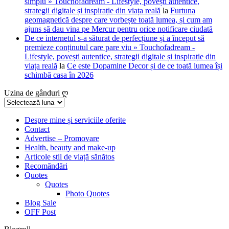
simplu » Touchofadream - Lifestyle, povești autentice,
strategii digitale și inspirație din viața reală
la
Furtuna
geomagnetică despre care vorbește toată lumea, și cum am
ajuns să dau vina pe Mercur pentru orice notificare ciudată
De ce internetul s-a săturat de perfecțiune și a început să
premieze conținutul care pare viu » Touchofadream -
Lifestyle, povești autentice, strategii digitale și inspirație din
viața reală
la
Ce este Dopamine Decor și de ce toată lumea își
schimbă casa în 2026
Uzina de gânduri ღ
Uzina
de
gânduri
Despre mine și serviciile oferite
Contact
ღ
Advertise – Promovare
Health, beauty and make-up
Articole stil de viață sănătos
Recomăndări
Quotes
Quotes
Photo Quotes
Blog Sale
OFF Post