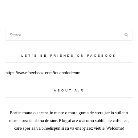
SEA
LET`S BE FRIENDS ON FACEBOOK
https://www.facebook.com/touchofadream
ABOUT A.R
Port in mana o secera, in minte o mare guma de sters, iar in suflet o
mare doza de stima de sine. Blogul are o aroma subtila de cafea cu,
care sper sa va binedispun si sa va energizez vietile. Welcome!