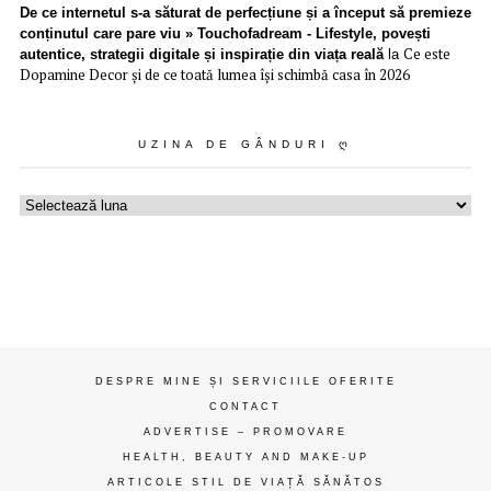
De ce internetul s-a săturat de perfecțiune și a început să premieze
conținutul care pare viu » Touchofadream - Lifestyle, povești
Ce este
autentice, strategii digitale și inspirație din viața reală
la
Dopamine Decor și de ce toată lumea își schimbă casa în 2026
UZINA DE GÂNDURI Ღ
Uzina
de
gânduri
ღ
DESPRE MINE ȘI SERVICIILE OFERITE
CONTACT
ADVERTISE – PROMOVARE
HEALTH, BEAUTY AND MAKE-UP
ARTICOLE STIL DE VIAȚĂ SĂNĂTOS