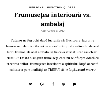
PERSONAL ADDICTION QUOTES
Frumuseţea interioară vs.
ambalaj
FEBRUARIE 9, 2012
Tuturor ne fug ochii după lucrurile strălucitoare, lucrurile
frumoase.... dar de câte ori nu ni s-a întâmplat ca dincolo de acel
lucru frumos, de acel ambalaj să fie ceva stricat, urât sau chiar...
NIMIC!? Există o singură frumuseţe care nu se ofileşte odată cu
trecerea anilor: frumuşetea interioara a spiritului. După această
calitate a personalităţii ar TREBUI să ne fugă…
read more