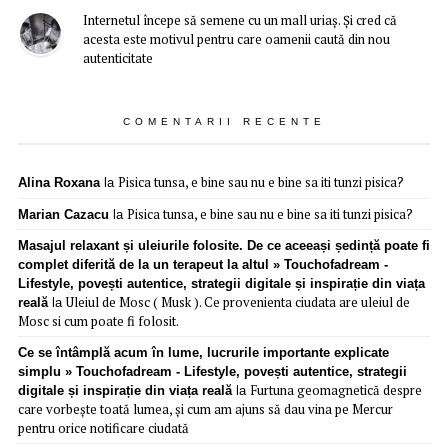
Internetul începe să semene cu un mall uriaș. Și cred că
acesta este motivul pentru care oamenii caută din nou
autenticitate
COMENTARII RECENTE
Pisica tunsa, e bine sau nu e bine sa iti tunzi pisica?
Alina Roxana
la
Pisica tunsa, e bine sau nu e bine sa iti tunzi pisica?
Marian Cazacu
la
Masajul relaxant și uleiurile folosite. De ce aceeași ședință poate fi
complet diferită de la un terapeut la altul » Touchofadream -
Lifestyle, povești autentice, strategii digitale și inspirație din viața
Uleiul de Mosc ( Musk ). Ce provenienta ciudata are uleiul de
reală
la
Mosc si cum poate fi folosit.
Ce se întâmplă acum în lume, lucrurile importante explicate
simplu » Touchofadream - Lifestyle, povești autentice, strategii
Furtuna geomagnetică despre
digitale și inspirație din viața reală
la
care vorbește toată lumea, și cum am ajuns să dau vina pe Mercur
pentru orice notificare ciudată