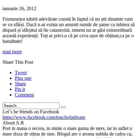
ianuarie 26, 2012
Frumusețea iubirii adevărate constă în faptul că nu știi dinainte cum
se va sfârși. Dacă n-ar exista un anumit număr de șanse ca iubirea să
dispară și sfârșitul să fie catastrofal, nimeni nu ar găsi extraordinară
această experiență. Toți ar privi-o că pe ceva ușor de obținut,ca pe o
banalitate!
read more
Share This Post
Tweet
Plus one
Share
Pin it
Comment
Search
Let`s be friends on Facebook
https://www.facebook.com/touchofadream
About A.R
Port in mana o secera, in minte o mare guma de sters, iar in suflet o
mare doza de stima de sine. Blogul are o aroma subtila de cafea cu,