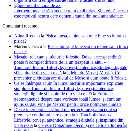
organism când temperaturile rămân ridicate zile la rând
Internetul începe să semene cu un mall uriaș. Și cred că acesta
este motivul pentru care oamenii caută din nou autenticitate
Comentarii recente
Alina Roxana
la
Pisica tunsa, e bine sau nu e bine sa iti tunzi
pisica?
Marian Cazacu
la
Pisica tunsa, e bine sau nu e bine sa iti tunzi
pisica?
Masajul relaxant și uleiurile folosite. De ce aceeași ședință
poate fi complet diferită de la un terapeut la altul »
Touchofadream - Lifestyle, povești autentice, strategii digitale
și inspirație din viața reală
la
Uleiul de Mosc ( Musk ). Ce
provenienta ciudata are uleiul de Mosc si cum poate fi folosit.
Ce se întâmplă acum în lume, lucrurile importante explicate
simplu » Touchofadream - Lifestyle, povești autentice,
strategii digitale și inspirație din viața reală
la
Furtuna
geomagnetică despre care vorbește toată lumea, și cum am
ajuns să dau vina pe Mercur pentru orice notificare ciudată
De ce internetul s-a săturat de perfecțiune și a început să
premieze conținutul care pare viu » Touchofadream -
Lifestyle, povești autentice, strategii digitale și inspirație din
viața reală
la
Ce este Dopamine Decor și de ce toată lumea își
schimbă casa în 2026